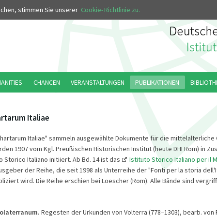
MUS
uchen, stimmen Sie unserer
Cookie-Richtlinie zu.
MANITIES
CHANCEN
VERANSTALTUNGEN
PUBLIKATIONEN
BIBLIOTH
rtarum Italiae
hartarum Italiae" sammeln ausgewählte Dokumente für die mittelalterliche
urden 1907 vom Kgl. Preußischen Historischen Institut (heute DHI Rom) in 
 Storico Italiano initiiert. Ab Bd. 14 ist das
Istituto Storico Italiano per il
usgeber der Reihe, die seit 1998 als Unterreihe der "Fonti per la storia dell'I
iziert wird. Die Reihe erschien bei Loescher (Rom). Alle Bände sind vergriff
olaterranum.
Regesten der Urkunden von Volterra (778–1303), bearb. von