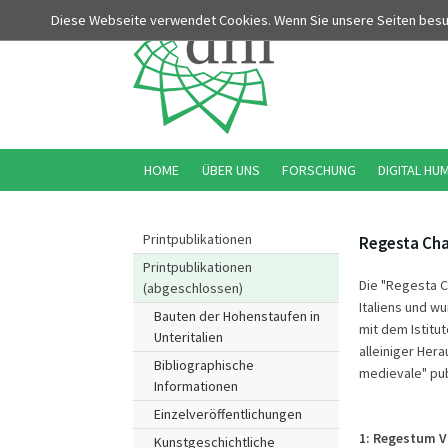
Diese Webseite verwendet Cookies. Wenn Sie unsere Seiten bes
HOME
ÜBER UNS
FORSCHUNG
DIGITAL HU
Printpublikationen
Regesta Cha
Printpublikationen
Die "Regesta C
(abgeschlossen)
Italiens und w
Bauten der Hohenstaufen in
mit dem Istituto
Unteritalien
alleiniger Hera
Bibliographische
medievale" publ
Informationen
Einzelveröffentlichungen
1:
Regestum V
Kunstgeschichtliche