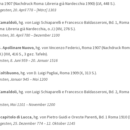
 1907 (Nachdruck Roma: Libreria già Nardecchia 1990) (LVI, 448 S.).
gesten, 20. April 778 – [März] 1303
Camaldoli
, hg. von Luigi Schiaparelli e Francesco Baldasseroni, Bd. 1, Roma
: Libreria già Nardecchia, o.J.) (XIV, 276 S.).
esten, 30. April 780
– Dezember 1100
S. Apollinare Nuovo
, hg. von Vincenzo Federici, Roma 1907 (Nachdruck Roma:
) (XVI, 416 S., 3 gez. Tafeln).
esten, 8. Juni 959
– 20. Januar 1516
Coltibuono
, hg. von D. Luigi Pagliai, Roma 1909 (X, 313 S.).
gesten, Januar 945
– Mai 1200
Camaldoli
, hg. von Luigi Schiaparelli e Francesco Baldasseroni, Bd. 2, Roma 
gesten, Mai 1101
– N
ovember 1200
 capitolo di Lucca
, hg. von Pietro Guidi e Oreste Parenti, Bd. 1 Roma 1910 (X
Regesten, 25. Dezember 774
– 1
2. Oktober 1145