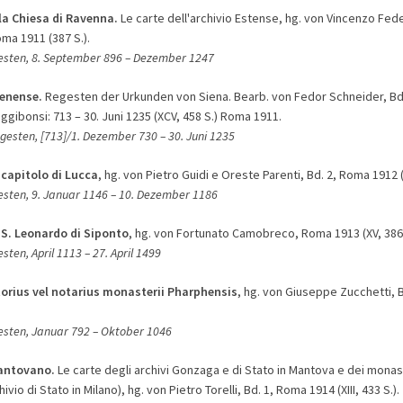
la Chiesa di Ravenna.
Le carte dell'archivio Estense, hg. von Vincenzo Feder
oma 1911 (387 S.).
gesten, 8. September 896
– D
ezember 1247
enense.
Regesten der Urkunden von Siena. Bearb. von Fedor Schneider, Bd.
gibonsi: 713 – 30. Juni 1235 (XCV, 458 S.) Roma 1911.
egesten, [713]/1. Dezember 730
– 3
0. Juni 1235
 capitolo di Lucca
, hg. von Pietro Guidi e Oreste Parenti, Bd. 2, Roma 1912 (
esten, 9. Januar 1146
– 1
0. Dezember 1186
 S. Leonardo di Siponto
, hg. von Fortunato Camobreco, Roma 1913 (XV, 386 
esten, April 1113
–
27. April 1499
itorius vel notarius monasterii Pharphensis
, hg. von Giuseppe Zucchetti, 
gesten, Januar 792
– O
ktober 1046
antovano.
Le carte degli archivi Gonzaga e di Stato in Mantova e dei monas
vio di Stato in Milano), hg. von Pietro Torelli, Bd. 1, Roma 1914 (XIII, 433 S.).