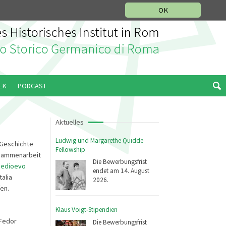
IKGESCHICHTLICHE ABTEILUNG
ITALIANO
ENGLISH
OK
EK
PODCAST
Aktuelles
Ludwig und Margarethe Quidde
 Geschichte
Fellowship
Zusammenarbeit
Die Bewerbungsfrist
 Medioevo
endet am 14. August
talia
2026.
en.
Klaus Voigt-Stipendien
 Fedor
Die Bewerbungsfrist