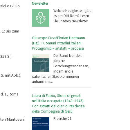
Newsletter
ici e Giulio
Welche Neuigkeiten gibt
es am DHI Rom? Lesen
Sie unseren Newsletter
 1: Bis zum
Giuseppe Cusa/Florian Hartmann
(Hg.), I Comuni cittadini italiani.
Protagonisti – artefatti – processi
Der Band bündelt
358 S.).
jüngere
Forschungstendenzen,
indem er die
S. mit Abb.).
italienischen Stadtkommunen
anhand der...
Bd. 1, Roma
Laura di Fabio, Storie di gesuiti
nell'Italia occupata (1943–1945).
Con estratti dai diari di residenza
della Compagnia di Gesù
Ricerche 21
teri Mantovani