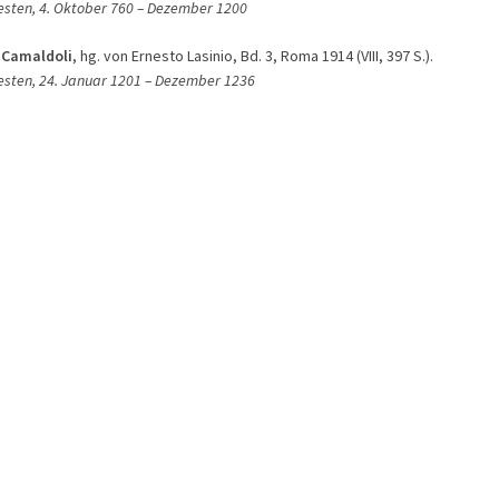
esten, 4. Oktober 760
– D
ezember 1200
 Camaldoli
, hg. von Ernesto Lasinio, Bd. 3, Roma 1914 (VIII, 397 S.).
esten, 24. Januar 1201
– D
ezember 1236