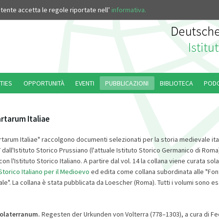
’utente accetta le regole riportate nell’
informativa.
TIES
OPPORTUNITÀ
EVENTI
PUBBLICAZIONI
BIBLIOTECA
POD
rtarum Italiae
tarum Italiae" raccolgono documenti selezionati per la storia medievale ita
7 dall'Istituto Storico Prussiano (l'attuale Istituto Storico Germanico di Roma)
n l'Istituto Storico Italiano. A partire dal vol. 14 la collana viene curata so
 Storico Italiano per il Medioevo
ed edita come collana subordinata alle "Fonti
ale". La collana è stata pubblicata da Loescher (Roma). Tutti i volumi sono esa
olaterranum.
Regesten der Urkunden von Volterra (778–1303), a cura di Fe