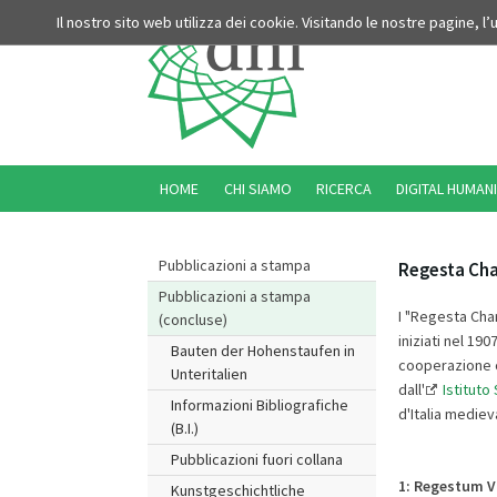
Il nostro sito web utilizza dei cookie. Visitando le nostre pagine, l
HOME
CHI SIAMO
RICERCA
DIGITAL HUMANI
Pubblicazioni a stampa
Regesta Cha
Pubblicazioni a stampa
I "Regesta Char
(concluse)
iniziati nel 190
Bauten der Hohenstaufen in
cooperazione co
Unteritalien
dall'
Istituto
Informazioni Bibliografiche
d'Italia mediev
(B.I.)
Pubblicazioni fuori collana
1:
Regestum V
Kunstgeschichtliche