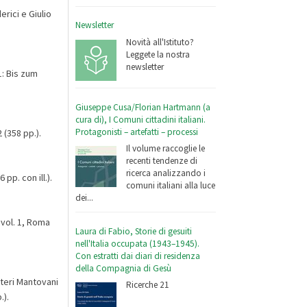
erici e Giulio
Newsletter
Novità all'Istituto?
Leggete la nostra
newsletter
: Bis zum
Giuseppe Cusa/Florian Hartmann (a
cura di), I Comuni cittadini italiani.
Protagonisti – artefatti – processi
 (358 pp.).
Il volume raccoglie le
recenti tendenze di
ricerca analizzando i
pp. con ill.).
comuni italiani alla luce
dei...
 vol. 1, Roma
Laura di Fabio, Storie di gesuiti
nell'Italia occupata (1943–1945).
Con estratti dai diari di residenza
della Compagnia di Gesù
teri Mantovani
Ricerche 21
.).