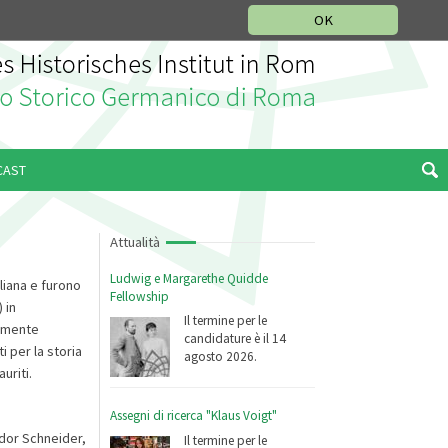
SEZIONE STORIA DELLA MUSICA
DEUTSCH
ENGLISH
OK
CAST
Attualità
Ludwig e Margarethe Quidde
liana e furono
Fellowship
 in
Il termine per le
lamente
candidature è il 14
 per la storia
agosto 2026.
uriti.
Assegni di ricerca "Klaus Voigt"
dor Schneider,
Il termine per le