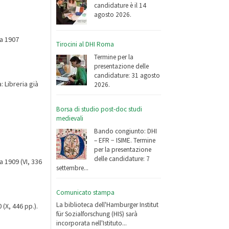
candidature è il 14
agosto 2026.
ma 1907
Tirocini al DHI Roma
Termine per la
presentazione delle
candidature: 31 agosto
 Libreria già
2026.
Borsa di studio post-doc studi
medievali
Bando congiunto: DHI
– EFR − ISIME. Termine
per la presentazione
delle candidature: 7
a 1909 (VI, 336
settembre...
Comunicato stampa
La biblioteca dell'Hamburger Institut
 (X, 446 pp.).
für Sozialforschung (HIS) sarà
incorporata nell'Istituto...