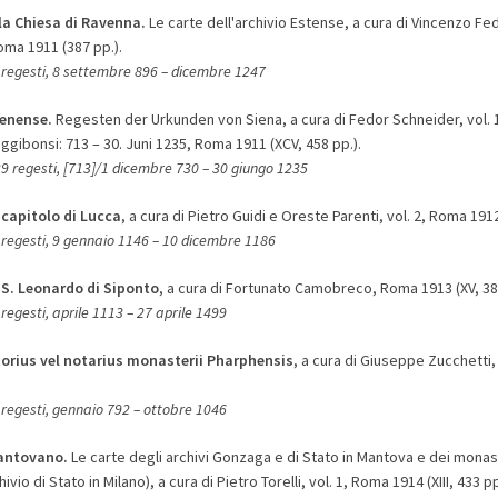
la Chiesa di Ravenna.
Le carte dell'archivio Estense, a cura di Vincenzo Fed
Roma 1911 (387 pp.).
 regesti, 8 settembre 896 – dicembre 1247
enense.
Regesten der Urkunden von Siena, a cura di Fedor Schneider, vol. 1
gibonsi: 713 – 30. Juni 1235, Roma 1911 (XCV, 458 pp.).
9 regesti, [713]/1 dicembre 730 – 30 giungo 1235
 capitolo di Lucca
, a cura di Pietro Guidi e Oreste Parenti, vol. 2, Roma 1912
regesti, 9 gennaio 1146 – 10 dicembre 1186
 S. Leonardo di Siponto
, a cura di Fortunato Camobreco, Roma 1913 (XV, 386 
regesti, aprile 1113 – 27 aprile 1499
itorius vel notarius monasterii Pharphensis
, a cura di Giuseppe Zucchetti,
regesti, gennaio 792 – ottobre 1046
antovano.
Le carte degli archivi Gonzaga e di Stato in Mantova e dei monas
vio di Stato in Milano), a cura di Pietro Torelli, vol. 1, Roma 1914 (XIII, 433 pp