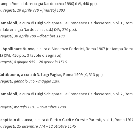
ampa Roma: Libreria già Nardecchia 1990) (LVI, 448 pp.).
0 regesti, 20 aprile 778 – [marzo] 1303
Camaldoli
, a cura di Luigi Schiaparelli e Francesco Baldasseroni, vol. 1, Ro
 Libreria già Nardecchia, s.d.) (XIV, 276 pp.).
regesti, 30 aprile 780 – dicembre 1100
S. Apollinare Nuovo
, a cura di Vincenzo Federici, Roma 1907 (ristampa Roma:
.) (XVI, 416 pp., 3 tavole disegnate).
regesti, 8 giugno 959 – 20 gennaio 1516
Coltibuono
, a cura di D. Luigi Pagliai, Roma 1909 (X, 313 pp.).
regesti, gennaio 945 – maggio 1200
Camaldoli
, a cura di Luigi Schiaparelli e Francesco Baldasseroni, vol. 2, Rom
 regesti, maggio 1101 – novembre 1200
 capitolo di Lucca
, a cura di Pietro Guidi e Oreste Parenti, vol. 1, Roma 1910
0 regesti, 25 dicembre 774 – 12 ottobre 1145