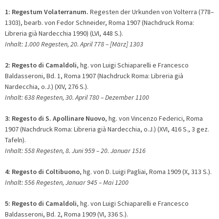
1:
Regestum Volaterranum.
Regesten der Urkunden von Volterra (778–
1303), bearb. von Fedor Schneider, Roma 1907 (Nachdruck Roma:
Libreria già Nardecchia 1990) (LVI, 448 S.).
Inhalt: 1.000 Regesten, 20. April 778 – [März] 1303
2:
Regesto di Camaldoli
, hg. von Luigi Schiaparelli e Francesco
Baldasseroni, Bd. 1, Roma 1907 (Nachdruck Roma: Libreria già
Nardecchia, o.J.) (XIV, 276 S.).
Inhalt: 638 Regesten, 30. April 780
– Dezember 1100
3:
Regesto di S. Apollinare Nuovo
, hg. von Vincenzo Federici, Roma
1907 (Nachdruck Roma: Libreria già Nardecchia, o.J.) (XVI, 416 S., 3 gez.
Tafeln).
Inhalt: 558 Regesten, 8. Juni 959
– 20. Januar 1516
4:
Regesto di Coltibuono
, hg. von D. Luigi Pagliai, Roma 1909 (X, 313 S.).
Inhalt: 556 Regesten, Januar 945
– Mai 1200
5:
Regesto di Camaldoli
, hg. von Luigi Schiaparelli e Francesco
Baldasseroni, Bd. 2, Roma 1909 (VI, 336 S.).