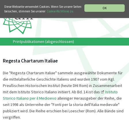
MUSIKGESCHICHTLICHE ABTEILUNG
ITALIANO
ENGLISH
Diese Webseite verwendet Cookies. Wenn Sie unsere Seiten
OK
besuchen, stimmen Sie unserer
Cookie-Richtlinie zu.
Printpublikationen (abgeschlossen)
Regesta Chartarum Italiae
Die "Regesta Chartarum Italiae" sammeln ausgewählte Dokumente für
die mittelalterliche Geschichte Italiens und wurden 1907 vom Kgl.
Preußischen Historischen Institut (heute DHI Rom) in Zusammenarbeit
mit dem Istituto Storico Italiano initiiert. Ab Bd. 14 ist das
Istituto
Storico Italiano per il Medioevo
alleiniger Herausgeber der Reihe, die
seit 1998 als Unterreihe der "Fonti per la storia dell'Italia medievale"
publiziert wird. Die Reihe erschien bei Loescher (Rom). Alle Bände sind
vergriffen.