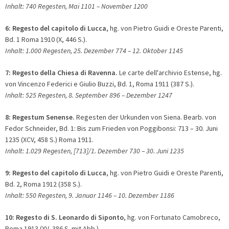
Inhalt: 740 Regesten, Mai 1101
– N
ovember 1200
6:
Regesto del capitolo di Lucca
, hg. von Pietro Guidi e Oreste Parenti,
Bd. 1 Roma 1910 (X, 446 S.).
Inhalt: 1.000 Regesten, 25. Dezember 774
– 1
2. Oktober 1145
7:
Regesto della Chiesa di Ravenna.
Le carte dell'archivio Estense, hg.
von Vincenzo Federici e Giulio Buzzi, Bd. 1, Roma 1911 (387 S.).
Inhalt: 525 Regesten, 8. September 896
– D
ezember 1247
8:
Regestum Senense.
Regesten der Urkunden von Siena. Bearb. von
Fedor Schneider, Bd. 1: Bis zum Frieden von Poggibonsi: 713 – 30. Juni
1235 (XCV, 458 S.) Roma 1911.
Inhalt: 1.029 Regesten, [713]/1. Dezember 730
– 3
0. Juni 1235
9: Regesto del capitolo di Lucca
, hg. von Pietro Guidi e Oreste Parenti,
Bd. 2, Roma 1912 (358 S.).
Inhalt: 550 Regesten, 9. Januar 1146
– 1
0. Dezember 1186
10:
Regesto di S. Leonardo di Siponto
, hg. von Fortunato Camobreco,
Roma 1913 (XV, 386 S. mit Abb.).