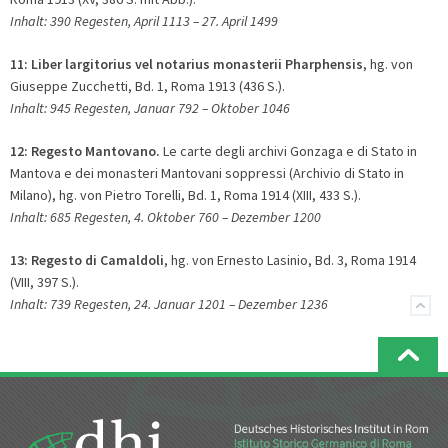
Inhalt: 390 Regesten, April 1113
–
27. April 1499
11:
Liber largitorius vel notarius monasterii Pharphensis
, hg. von
Giuseppe Zucchetti, Bd. 1, Roma 1913 (436 S.).
Inhalt: 945 Regesten, Januar 792
– O
ktober 1046
12:
Regesto Mantovano.
Le carte degli archivi Gonzaga e di Stato in
Mantova e dei monasteri Mantovani soppressi (Archivio di Stato in
Milano), hg. von Pietro Torelli, Bd. 1, Roma 1914 (XIII, 433 S.).
Inhalt: 685 Regesten, 4. Oktober 760
– D
ezember 1200
13:
Regesto di Camaldoli
, hg. von Ernesto Lasinio, Bd. 3, Roma 1914
(VIII, 397 S.).
Inhalt: 739 Regesten, 24. Januar 1201
– D
ezember 1236