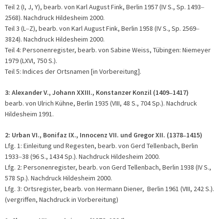
Teil 2 (I, J, Y), bearb. von Karl August Fink, Berlin 1957 (IV S., Sp. 1493
–
2568). Nachdruck Hildesheim 2000.
Teil 3 (L
Z), bearb. von Karl August Fink, Berlin 1958 (IV S., Sp. 2569
–
–
3824). Nachdruck Hildesheim 2000.
Teil 4: Personenregister, bearb. von Sabine Weiss, Tübingen: Niemeyer
1979 (LXVI, 750 S.).
Teil 5: Indices der Ortsnamen [in Vorbereitung].
3: Alexander V., Johann XXIII., Konstanzer Konzil (1409
1417)
–
bearb. von Ulrich Kühne, Berlin 1935 (VIII, 48 S., 704 Sp.). Nachdruck
Hildesheim 1991.
2:
Urban VI., Bonifaz IX., Innocenz VII. und Gregor XII. (1378
1415)
–
Lfg. 1: Einleitung und Regesten, bearb. von Gerd Tellenbach, Berlin
1933
38 (96 S., 1434 Sp.). Nachdruck Hildesheim 2000.
–
Lfg. 2: Personenregister, bearb. von Gerd Tellenbach, Berlin 1938 (IV S.,
578 Sp.). Nachdruck Hildesheim 2000.
Lfg. 3: Ortsregister, bearb. von Hermann Diener, Berlin 1961 (VIII, 242 S.).
(vergriffen, Nachdruck in Vorbereitung)