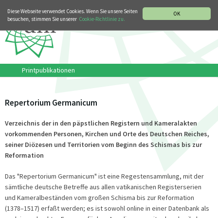
MUSIKGESCHICHTLICHE ABTEILUNG
ITALIANO
ENGLISH
Diese Webseite verwendet Cookies. Wenn Sie unsere Seiten
OK
besuchen, stimmen Sie unserer
Cookie-Richtlinie zu.
Printpublikationen
Repertorium Germanicum
Verzeichnis der in den päpstlichen Registern und Kameralakten
vorkommenden Personen, Kirchen und Orte des Deutschen Reiches,
seiner Diözesen und Territorien vom Beginn des Schismas bis zur
Reformation
Das "Repertorium Germanicum" ist eine Regestensammlung, mit der
sämtliche deutsche Betreffe aus allen vatikanischen Registerserien
und Kameralbeständen vom großen Schisma bis zur Reformation
(1378–1517) erfaßt werden; es ist sowohl online in einer Datenbank als