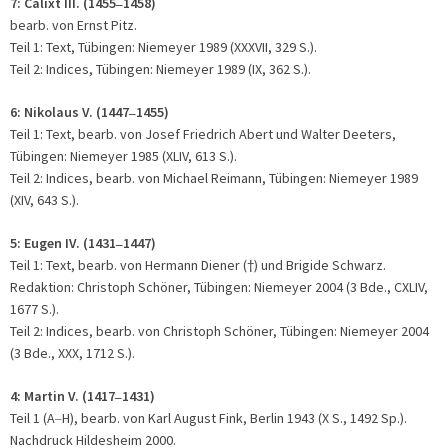
7: Calixt III. (1455
1458)
–
bearb. von Ernst Pitz.
Teil 1: Text, Tübingen: Niemeyer 1989 (XXXVII, 329 S.).
Teil 2: Indices, Tübingen: Niemeyer 1989 (IX, 362 S.).
6: Nikolaus V. (1447
1455)
–
Teil 1: Text, bearb. von Josef Friedrich Abert und Walter Deeters,
Tübingen: Niemeyer 1985 (XLIV, 613 S.).
Teil 2: Indices, bearb. von Michael Reimann, Tübingen: Niemeyer 1989
(XIV, 643 S.).
5:
Eugen IV. (1431
1447)
–
Teil 1: Text, bearb. von Hermann Diener (
) und Brigide Schwarz.
†
Redaktion: Christoph Schöner, Tübingen: Niemeyer 2004 (3 Bde., CXLIV,
1677 S.).
Teil 2: Indices, bearb. von Christoph Schöner, Tübingen: Niemeyer 2004
(3 Bde., XXX, 1712 S.).
4: Martin V. (1417
1431)
–
Teil 1 (A
H), bearb. von Karl August Fink, Berlin 1943 (X S., 1492 Sp.).
–
Nachdruck Hildesheim 2000.