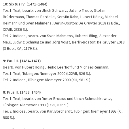
10: Sixtus IV. (1471
1484)
–
Teil 1: Text, bearb. von Ulrich Schwarz, Juliane Trede, Stefan
Brüdermann, Thomas Bardelle, Kerstin Rahn, Hubert Höing, Michael
Reimann und Sven Mahmens, Berlin-Boston: De Gruyter 2018 (3 Bde.,
XCVIII, 2386 S.).
Teil 2: Indices, bearb. von Sven Mahmens, Hubert Höing, Alexander
Maul, Ludwig Schmugge und Jörg Voigt, Berlin-Boston: De Gruyter 2018
(3 Bde., XVI, 2179 S.).
9:
Paul II. (1464
1471)
–
bearb. von Hubert Höing, Heiko Leerhoff und Michael Reimann.
Teil 1: Text, Tübingen: Niemeyer 2000 (LXXVII, 926 S.).
Teil 2: Indices, Tübingen: Niemeyer 2000 (XIII, 981 S.).
8:
Pius II. (1458
1464)
–
Teil 1: Text, bearb. von Dieter Brosius und Ulrich Scheschkewitz,
Tübingen: Niemeyer 1993 (LXVII, 836 S.).
Teil 2: Indices, bearb. von Karl Borchardt, Tübingen: Niemeyer 1993 (XI,
900 S.).