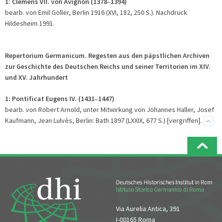
1:
Clemens VII. von Avignon (1378
1394)
–
bearb. von Emil Göller, Berlin 1916 (XVI, 182, 250 S.). Nachdruck
Hildesheim 1991.
Repertorium Germanicum. Regesten aus den päpstlichen Archiven
zur Geschichte des Deutschen Reichs und seiner Territorien im XIV.
und XV. Jahrhundert
1:
Pontificat Eugens IV. (1431
1447)
–
bearb. von Robert Arnold, unter Mitwirkung von Johannes Haller, Josef
Kaufmann, Jean Lulvès, Berlin: Bath 1897 (LXXIX, 677 S.) [vergriffen].
Via Aurelia Antica, 391
I-00165 Roma