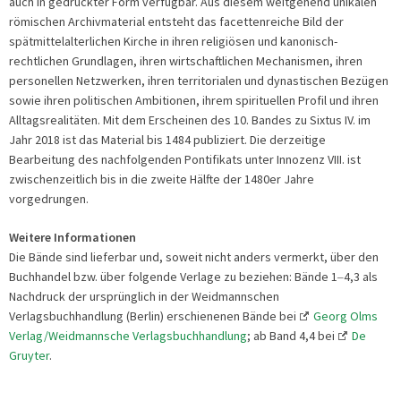
auch in gedruckter Form verfügbar. Aus diesem weitgehend unikalen
römischen Archivmaterial entsteht das facettenreiche Bild der
spätmittelalterlichen Kirche in ihren religiösen und kanonisch-
rechtlichen Grundlagen, ihren wirtschaftlichen Mechanismen, ihren
personellen Netzwerken, ihren territorialen und dynastischen Bezügen
sowie ihren politischen Ambitionen, ihrem spirituellen Profil und ihren
Alltagsrealitäten. Mit dem Erscheinen des 10. Bandes zu Sixtus IV. im
Jahr 2018 ist das Material bis 1484 publiziert. Die derzeitige
Bearbeitung des nachfolgenden Pontifikats unter Innozenz VIII. ist
zwischenzeitlich bis in die zweite Hälfte der 1480er Jahre
vorgedrungen.
Weitere Informationen
Die Bände sind lieferbar und, soweit nicht anders vermerkt, über den
Buchhandel bzw. über folgende Verlage zu beziehen: Bände 1
4,3 als
–
Nachdruck der ursprünglich in der Weidmannschen
Verlagsbuchhandlung (Berlin) erschienenen Bände bei
Georg Olms
Verlag/Weidmannsche Verlagsbuchhandlung
; ab Band 4,4 bei
De
Gruyter
.