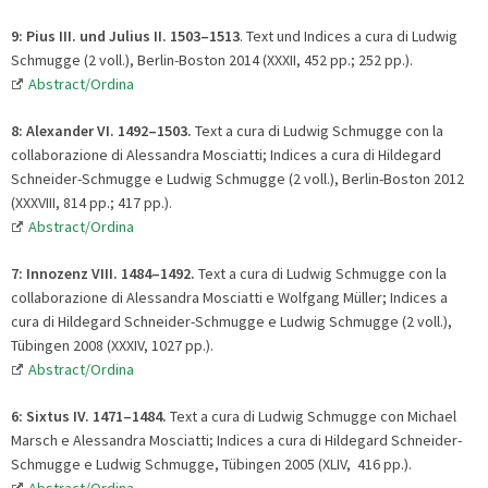
9: Pius III. und Julius II. 1503–1513
. Text und Indices a cura di Ludwig
Schmugge (2 voll.), Berlin-Boston 2014 (XXXII, 452 pp.; 252 pp.).
Abstract/Ordina
8:
Alexander VI. 1492
–
1503.
Text a cura di Ludwig Schmugge con la
collaborazione di Alessandra Mosciatti; Indices a cura di Hildegard
Schneider-Schmugge e Ludwig Schmugge (2 voll.), Berlin-Boston 2012
(XXXVIII, 814 pp.; 417 pp.).
Abstract/Ordina
7: Innozenz VIII. 1484
–
1492.
Text a cura di Ludwig Schmugge con la
collaborazione di Alessandra Mosciatti e Wolfgang Müller; Indices a
cura di Hildegard Schneider-Schmugge e Ludwig Schmugge (2 voll.),
Tübingen 2008 (XXXIV, 1027 pp.).
Abstract/Ordina
6: Sixtus IV. 1471
–
1484.
Text a cura di Ludwig Schmugge con Michael
Marsch e Alessandra Mosciatti; Indices a cura di Hildegard Schneider-
Schmugge e Ludwig Schmugge, Tübingen 2005 (XLIV, 416 pp.).
Abstract/Ordina