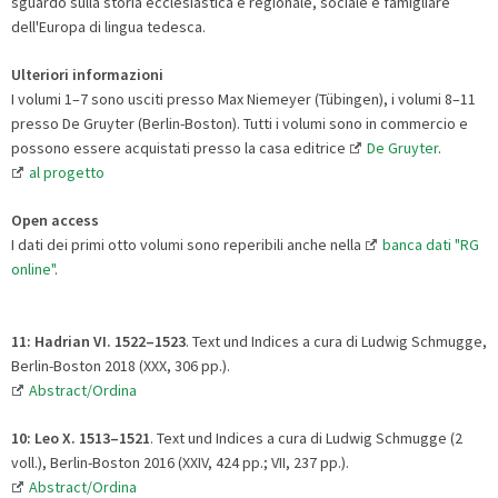
sguardo sulla storia ecclesiastica e regionale, sociale e famigliare
dell'Europa di lingua tedesca.
Ulteriori informazioni
I volumi 1
–7 sono usciti presso Max Niemeyer (Tübingen), i volumi 8–11
presso De Gruyter (Berlin-Boston).
Tutti i volumi sono in commercio e
possono essere acquistati presso la casa editrice
De Gruyter
.
al progetto
Open access
I dati
dei primi otto volumi s
ono reperibili anche
nella
banca dati "RG
online"
.
11: Hadrian VI. 1522
–1523
. Text und Indices a cura di Ludwig Schmugge,
Berlin-Boston 2018 (XXX, 306 pp.).
Abstract/Ordina
10: Leo X. 1513
–
1521
. Text und Indices a cura di Ludwig Schmugge (2
voll.), Berlin-Boston 2016 (XXIV, 424 pp.; VII, 237 pp.).
Abstract/Ordina