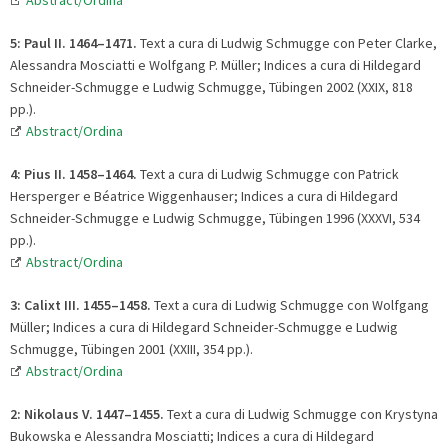
5:
Paul II. 1464
–
1471.
Text a cura di Ludwig Schmugge con Peter Clarke,
Alessandra Mosciatti e Wolfgang P. Müller; Indices a cura di Hildegard
Schneider-Schmugge e Ludwig Schmugge, Tübingen 2002 (XXIX, 818
pp.).
Abstract/Ordina
4: Pius II. 1458
–
1464.
Text a cura di Ludwig Schmugge con Patrick
Hersperger e Béatrice Wiggenhauser; Indices a cura di Hildegard
Schneider-Schmugge e Ludwig Schmugge, Tübingen 1996 (XXXVI, 534
pp.).
Abstract/Ordina
3: Calixt III. 1455
–
1458.
Text a cura di Ludwig Schmugge con Wolfgang
Müller; Indices a cura di Hildegard Schneider-Schmugge e Ludwig
Schmugge, Tübingen 2001 (XXIII, 354 pp.).
Abstract/Ordina
2: Nikolaus V. 1447
–
1455.
Text a cura di Ludwig Schmugge con Krystyna
Bukowska e Alessandra Mosciatti; Indices a cura di Hildegard