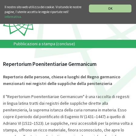
SEZIONE STORIA DELLA MUSICA
DEUTSCH
ENGLISH
Il nostro sito web utilizza dei cookie. Visitando le nostre
OK
pagine, l’utente accetta le regole riportate nell’
informativa.
Pubblicazioni a stampa (concluse)
Repertorium Poenitentiariae Germanicum
Repertorio delle persone, chiese e luoghi del Regno germanico
menzionati nei registri delle suppliche della penitenzieria
Il "Repertorium Poenitentiariae Germanicum" è una raccolta di regesti
in lingua latina tratti dai registri delle suppliche dirette alla
penitenzieria, la suprema istanza della curia romana in materia. Esso
copre il periodo dal pontificato di Eugenio IV (1431–1447) a quello di
Adriano VI (1522–1523). Le suppliche, resi accessibili per la prima volta a
stampa, offrono un ricco materiale, finora sconosciuto, che apre lo