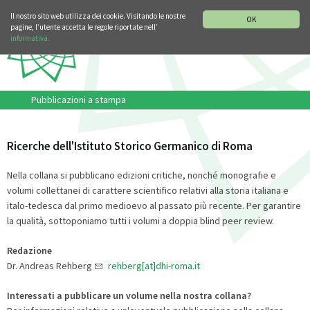
SEZIONE STORIA DELLA MUSICA
DEUTSCH
ENGLISH
Il nostro sito web utilizza dei cookie. Visitando le nostre
OK
pagine, l’utente accetta le regole riportate nell’
informativa.
Pubblicazioni a stampa
Ricerche dell'Istituto Storico Germanico di Roma
Nella collana si pubblicano edizioni critiche, nonché monografie e
volumi collettanei di carattere scientifico relativi alla storia italiana e
italo-tedesca dal primo medioevo al passato più recente. Per garantire
la qualità, sottoponiamo tutti i volumi a doppia blind peer review.
Redazione
Dr. Andreas Rehberg
rehberg[at]dhi-roma.it
Interessati a pubblicare un volume nella nostra collana?