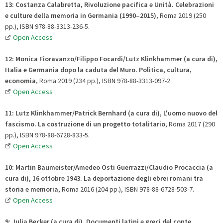
13: Costanza Calabretta, Rivoluzione pacifica e Unità. Celebrazioni
e culture della memoria in Germania (1990
–
2015)
, Roma 2019 (250
pp.), ISBN 978-88-3313-236-5.
Open Access
12: Monica Fioravanzo/Filippo Focardi/Lutz Klinkhammer (a cura di),
Italia e Germania dopo la caduta del Muro. Politica, cultura,
economia
, Roma 2019 (234 pp.), ISBN 978-88-3313-097-2.
Open Access
11: Lutz Klinkhammer/Patrick Bernhard (a cura di),
L'uomo nuovo del
fascismo
. La costruzione di un progetto totalitario
, Roma 2017 (290
pp.), ISBN 978-88-6728-833-5.
Open Access
10:
Martin Baumeister/Amedeo Osti Guerrazzi/Claudio Procaccia
(a
cura di)
,
16 ottobre 1943
. La deportazione degli ebrei romani tra
storia e memoria
, Roma 2016 (204 pp.), ISBN 978-88-6728-503-7.
Open Access
9: Julia Becker (a cura di), Documenti latini e greci del conte