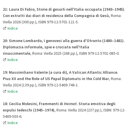
21: Laura Di Fabio, Storie di gesuiti nell'Italia occupata (1943–1945).
Con estratti dai diari di residenza della Compagnia di Gesù
, Roma:
Viella 2026 (300 pp.), ISBN 979-12-5701-121-5.
Indice
20: Simone Lombardo, I genovesi alla guerra d'Otranto (1480–1481).
Diplomazia informale, spie e crociata nell'Italia
rinascimentale
, Roma: Viella 2025 (268 pp.), ISBN 979-12-5701-085-0.
Indice
19: Massimiliano Valente (a cura di), A Vatican Atlantic Alliance.
Pius XII and the Role of US Papal Diplomats in the Cold War
, Roma:
Viella 2024 (139 pp.), ISBN 979-12-5469-748-1.
Indice
18: Cecilia Molesini, Frammenti di
Heimat
. Storia emotiva degli
espulsi tedeschi (1945–1974)
, Roma: Viella 2024 (237 pp.), ISBN: 979-12-
5469-503-6.
Indice