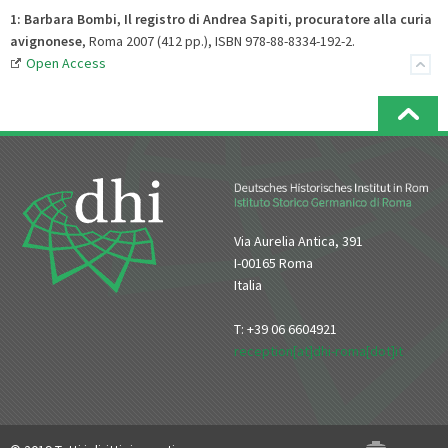
1:
Barbara
Bombi, Il registro di Andrea Sapiti, procuratore alla curia
avignonese
, Roma 2007 (412 pp.), ISBN 978-88-8334-192-2.
Open Access
Via Aurelia Antica, 391
I-00165 Roma
Italia
T: +39 06 6604921
reception[at]dhi-roma[dot]it