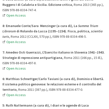
Ruggero I di Calabria e Sicilia
. Edizione critica
, Roma 2013 (365 pp.),
ISBN 978-88-8334-747-4.
Open Access
8:
Emanuele
Conte/
Sara
Menzinger (a cura di), La
Summa Trium
Librorum
di Rolando da Lucca (1195
–1234)
. Fisco, politica,
scientia
iuris
, Roma 2012 (CCLXIX, 570 pp.), ISBN 978-88-8334-498-5.
Open Access
7:
Amedeo
Osti Guerrazzi, L'Esercito italiano in Slovenia 1941–1943
.
Strategie di repressione antipartigiana
, Roma 2011 (166 pp., 15 ill.),
ISBN 978-88-8334-497-8.
Open Access
6:
Matthias
Schnettger/
Carlo
Taviani (a cura di), Dominio e libertà
.
Il sistema politico genovese: le relazioni esterne e il controllo del
territorio
, Roma 2011 (387 pp.), ISBN 978-88-8334-477-0.
Open Access
5:
Ruth
Nattermann (a cura di), I diari e le agende di Luca