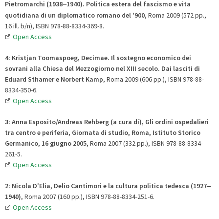
Pietromarchi (1938
–
1940)
.
Politica estera del fascismo e vita
quotidiana di un diplomatico romano del '900
, Roma 2009 (572 pp.,
16 ill. b/n), ISBN 978-88-8334-369-8.
Open Access
4:
Kristjan
Toomaspoeg, Decimae. Il sostegno economico dei
sovrani alla Chiesa del Mezzogiorno nel XIII secolo
.
Dai lasciti di
Eduard Sthamer e Norbert Kamp
, Roma 2009 (606 pp.), ISBN 978-88-
8334-350-6.
Open Access
3:
Anna Esposito/Andreas Rehberg (a cura di),
Gli ordini ospedalieri
tra centro e periferia
,
Giornata di studio, Roma, Istituto Storico
Germanico, 16 giugno 2005
, Roma 2007
(332 pp.), ISBN 978-88-8334-
261-5.
Open Access
2:
Nicola
D'Elia, Delio Cantimori e la cultura politica tedesca (1927
–
1940)
, Roma 2007 (160 pp.), ISBN 978-88-8334-251-6.
Open Access