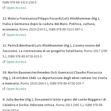
ISBN 978-88-3313-236-5.
Open Access
12: Monica Fioravanzo/Filippo Focardi/Lutz Klinkhammer (Hg.),
Italia e Germania dopo la caduta del Muro. Politica, cultura,
economia
, Roma 2019 (234 S.), ISBN 978-88-3313-097-2.
Open Access
11: Patrick Bernhard/Lutz Klinkhammer (Hg.), L'uomo nuovo del
fascismo
. La costruzione di un progetto totalitario
, Roma 2017 (290
S.), ISBN 978-88-6728-833-5.
Open Access
10: Martin Baumeister/Amedeo Osti Guerrazzi/Claudio Procaccia
(Hg.), 16 ottobre 1943
. La deportazione degli ebrei romani tra storia
e memoria
, Roma 2016 (204 S.), ISBN 978-88-6728-503-7.
Open Access
9:
Julia Becker (Hg.), Documenti latini e greci del conte Ruggero I di
Calabria e Sicilia
.
Edizione critica
, Roma 2013 (365 S.), ISBN 978-88-
8334-747-4.