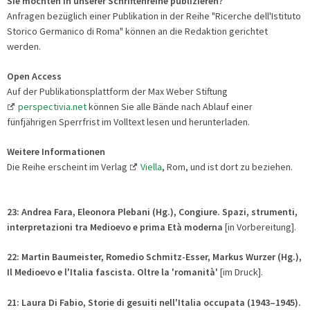
Sie möchten in unserer Schriftenreihe publizieren?
Anfragen bezüglich einer Publikation in der Reihe "Ricerche dell'Istituto
Storico Germanico di Roma" können an die Redaktion gerichtet
werden.
Open Access
Auf der Publikationsplattform der Max Weber Stiftung
perspectivia.net
können Sie alle Bände nach Ablauf einer
fünfjährigen Sperrfrist im Volltext lesen und herunterladen.
Weitere Informationen
Die Reihe erscheint im Verlag
Viella
, Rom, und ist dort zu beziehen.
23: Andrea Fara, Eleonora Plebani (Hg.),
Congiure. Spazi, strumenti,
interpretazioni
tra Medioevo e prima Età moderna
[in Vorbereitung].
22: Martin Baumeister, Romedio Schmitz-Esser, Markus Wurzer (Hg.),
Il Medioevo e l'Italia fascista. Oltre la 'romanità'
[im Druck].
21: Laura Di Fabio, Storie di gesuiti nell'Italia occupata (1943–1945).