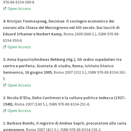
978-88-8334-369-8.
Open Access
4: Kristjan Toomaspoeg, Decimae. Il sostegno economico dei
sovrani alla Chiesa del Mezzogiorno nel XIII secolo
.
Dai lasciti di
Eduard Sthamer e Norbert Kamp
, Roma 2009 (606 S.), ISBN 978-88-
8334-350-6.
Open Access
3:
Anna Esposito/Andreas Rehberg (Hg.),
Gli ordini ospedalieri tra
centro e periferia
,
Giornata di studio, Roma, Istituto Storico
Germanico, 16 giugno 2005
, Roma 2007 (332 S.), ISBN 978-88-8334-261-
5.
Open Access
2:
Nicola
D'Elia, Delio Cantimori e la cultura politica tedesca (1927–
1940)
, Roma 2007 (160 S.), ISBN 978-88-8334-251-6.
Open Access
1:
Barbara
Bombi, Il registro di Andrea Sapiti, procuratore alla curia
avignonese
, Roma 2007 (412 S.), ISBN 978-88-8334-192-2.