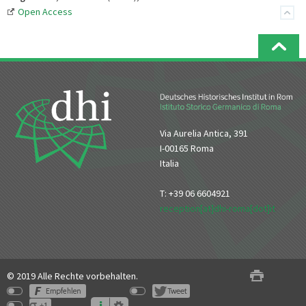
Open Access
Via Aurelia Antica, 391
I-00165 Roma
Italia
T: +39 06 6604921
reception[at]dhi-roma[dot]it
© 2019 Alle Rechte vorbehalten.