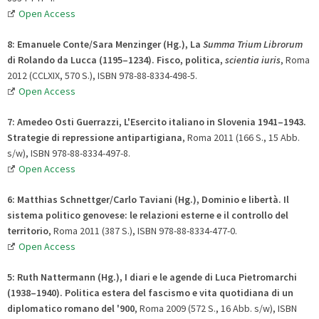
Open Access
8: Emanuele Conte/Sara Menzinger (Hg.), La
Summa Trium Librorum
di Rolando da Lucca (1195–1234)
.
Fisco, politica,
scientia iuris
, Roma
2012 (CCLXIX, 570 S.), ISBN 978-88-8334-498-5.
Open Access
7:
Amedeo
Osti Guerrazzi, L'Esercito italiano in Slovenia 1941–1943.
Strategie di repressione antipartigiana
, Roma 2011 (166 S., 15 Abb.
s/w), ISBN 978-88-8334-497-8.
Open Access
6:
Matthias
Schnettger/
Carlo
Taviani (Hg.), Dominio e libertà.
Il
sistema politico genovese: le relazioni esterne e il controllo del
territorio
, Roma 2011 (387 S.), ISBN 978-88-8334-477-0.
Open Access
5:
Ruth
Nattermann (Hg.), I diari e le agende di Luca Pietromarchi
(1938–1940)
.
Politica estera del fascismo e vita quotidiana di un
diplomatico romano del '900
, Roma 2009 (572 S., 16 Abb. s/w), ISBN