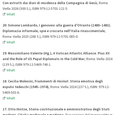
Con estratti dai diari di residenza della Compagnia di Gesù
, Roma:
Viella 2026 (300 S.), ISBN 979-12-5701-121-5.
Inhalt
20: Simone Lombardo, I genovesi alla guerra d'Otranto (1480–1481).
Diplomazia informale, spie e crociata nell'Italia rinascimentale
,
Roma: Viella 2025 (268 S.), ISBN 979-12-5701-085-0.
Inhalt
19: Massimiliano Valente (Hg.), A Vatican Atlantic Alliance. Pius XII
and the Role of US Papal Diplomats in the Cold War
, Roma: Viella 2024
(139 S.), ISBN 979-12-5469-748-1.
Inhalt
18: Cecilia Molesini, Frammenti di
Heimat
. Storia emotiva degli
espulsi tedeschi (1945–1974)
, Roma: Viella 2024 (237 S.), ISBN: 979-12-
5469-503-6.
Inhalt
17: Otto Hintze
,
Storia costituzionale e amministrativa degli Stati
moderni. L'Italia medievale e moderna
. Trascrizione del manoscritto in