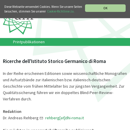
MUSIKGESCHICHTLICHE ABTEILUNG
ITALIANO
ENGLISH
Diese Webseite verwendet Cookies. Wenn Sie unsere Seiten
OK
besuchen, stimmen Sie unserer
Cookie-Richtlinie zu.
Printpublikationen
Ricerche dell'Istituto Storico Germanico di Roma
In der Reihe erscheinen Editionen sowie wissenschaftliche Monografien
und Aufsatzbände zur italienischen bzw. italienisch-deutschen
Geschichte vom frühen Mittelalter bis zur jüngsten Vergangenheit. Zur
Qualitätssicherung führen wir ein doppeltes Blind-Peer-Review-
Verfahren durch.
Redaktion
Dr. Andreas Rehberg
rehberg[at]dhi-roma.it