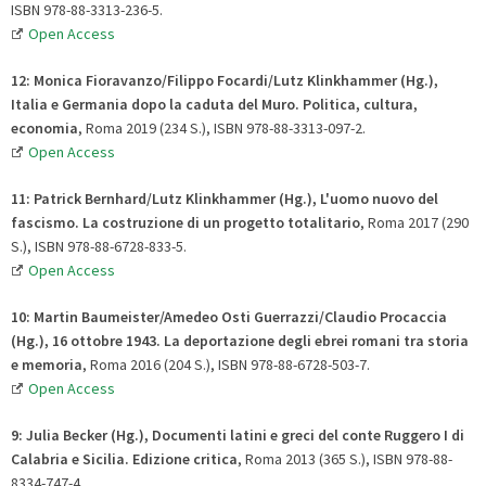
ISBN 978-88-3313-236-5.
Open Access
12: Monica Fioravanzo/Filippo Focardi/Lutz Klinkhammer (Hg.),
Italia e Germania dopo la caduta del Muro. Politica, cultura,
economia
, Roma 2019 (234 S.), ISBN 978-88-3313-097-2.
Open Access
11: Patrick Bernhard/Lutz Klinkhammer (Hg.), L'uomo nuovo del
fascismo
. La costruzione di un progetto totalitario
, Roma 2017 (290
S.), ISBN 978-88-6728-833-5.
Open Access
10: Martin Baumeister/Amedeo Osti Guerrazzi/Claudio Procaccia
(Hg.), 16 ottobre 1943
. La deportazione degli ebrei romani tra storia
e memoria
, Roma 2016 (204 S.), ISBN 978-88-6728-503-7.
Open Access
9:
Julia Becker (Hg.), Documenti latini e greci del conte Ruggero I di
Calabria e Sicilia
.
Edizione critica
, Roma 2013 (365 S.), ISBN 978-88-
8334-747-4.