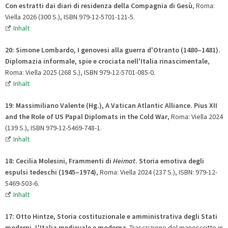
Con estratti dai diari di residenza della Compagnia di Gesù
, Roma:
Viella 2026 (300 S.), ISBN 979-12-5701-121-5.
Inhalt
20: Simone Lombardo, I genovesi alla guerra d'Otranto (1480–1481).
Diplomazia informale, spie e crociata nell'Italia rinascimentale
,
Roma: Viella 2025 (268 S.), ISBN 979-12-5701-085-0.
Inhalt
19: Massimiliano Valente (Hg.), A Vatican Atlantic Alliance. Pius XII
and the Role of US Papal Diplomats in the Cold War
, Roma: Viella 2024
(139 S.), ISBN 979-12-5469-748-1.
Inhalt
18: Cecilia Molesini, Frammenti di
Heimat
. Storia emotiva degli
espulsi tedeschi (1945–1974)
, Roma: Viella 2024 (237 S.), ISBN: 979-12-
5469-503-6.
Inhalt
17: Otto Hintze
,
Storia costituzionale e amministrativa degli Stati
moderni. L'Italia medievale e moderna
. Trascrizione del manoscritto in