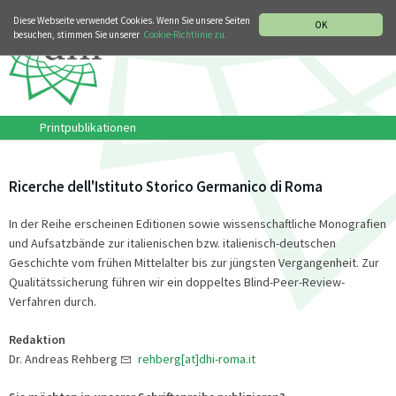
MUSIKGESCHICHTLICHE ABTEILUNG
ITALIANO
ENGLISH
Diese Webseite verwendet Cookies. Wenn Sie unsere Seiten
OK
besuchen, stimmen Sie unserer
Cookie-Richtlinie zu.
Printpublikationen
Ricerche dell'Istituto Storico Germanico di Roma
In der Reihe erscheinen Editionen sowie wissenschaftliche Monografien
und Aufsatzbände zur italienischen bzw. italienisch-deutschen
Geschichte vom frühen Mittelalter bis zur jüngsten Vergangenheit. Zur
Qualitätssicherung führen wir ein doppeltes Blind-Peer-Review-
Verfahren durch.
Redaktion
Dr. Andreas Rehberg
rehberg[at]dhi-roma.it