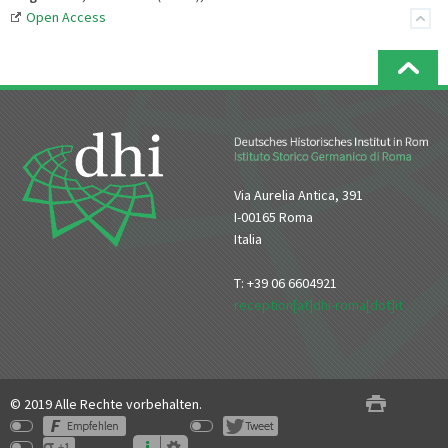
Open Access
Via Aurelia Antica, 391
I-00165 Roma
Italia
T: +39 06 6604921
reception[at]dhi-roma[dot]it
© 2019 Alle Rechte vorbehalten.