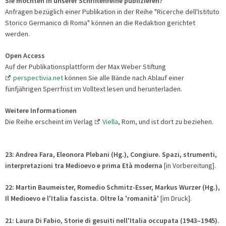
Sie möchten in unserer Schriftenreihe publizieren?
Anfragen bezüglich einer Publikation in der Reihe "Ricerche dell'Istituto
Storico Germanico di Roma" können an die Redaktion gerichtet
werden.
Open Access
Auf der Publikationsplattform der Max Weber Stiftung
perspectivia.net
können Sie alle Bände nach Ablauf einer
fünfjährigen Sperrfrist im Volltext lesen und herunterladen.
Weitere Informationen
Die Reihe erscheint im Verlag
Viella
, Rom, und ist dort zu beziehen.
23: Andrea Fara, Eleonora Plebani (Hg.),
Congiure. Spazi, strumenti,
interpretazioni
tra Medioevo e prima Età moderna
[in Vorbereitung].
22: Martin Baumeister, Romedio Schmitz-Esser, Markus Wurzer (Hg.),
Il Medioevo e l'Italia fascista. Oltre la 'romanità'
[im Druck].
21: Laura Di Fabio, Storie di gesuiti nell'Italia occupata (1943–1945).