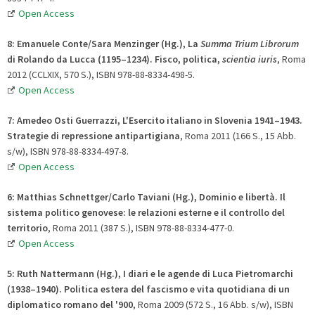
Open Access
8: Emanuele Conte/Sara Menzinger (Hg.), La
Summa Trium Librorum
di Rolando da Lucca (1195–1234)
.
Fisco, politica,
scientia iuris
, Roma
2012 (CCLXIX, 570 S.), ISBN 978-88-8334-498-5.
Open Access
7:
Amedeo
Osti Guerrazzi, L'Esercito italiano in Slovenia 1941–1943.
Strategie di repressione antipartigiana
, Roma 2011 (166 S., 15 Abb.
s/w), ISBN 978-88-8334-497-8.
Open Access
6:
Matthias
Schnettger/
Carlo
Taviani (Hg.), Dominio e libertà.
Il
sistema politico genovese: le relazioni esterne e il controllo del
territorio
, Roma 2011 (387 S.), ISBN 978-88-8334-477-0.
Open Access
5:
Ruth
Nattermann (Hg.), I diari e le agende di Luca Pietromarchi
(1938–1940)
.
Politica estera del fascismo e vita quotidiana di un
diplomatico romano del '900
, Roma 2009 (572 S., 16 Abb. s/w), ISBN