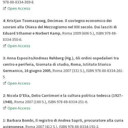
978-88-8334-369-8.
Open Access
4: Kristjan Toomaspoeg, Decimae. Il sostegno economico dei
sovrani alla Chiesa del Mezzogiorno nel XIII secolo
.
Dai lasciti di
Eduard Sthamer e Norbert Kamp
, Roma 2009 (606 S.), ISBN 978-88-
8334-350-6.
Open Access
3:
Anna Esposito/Andreas Rehberg (Hg.),
Gli ordini ospedalieri tra
centro e periferia
,
Giornata di studio, Roma, Istituto Storico
Germanico, 16 giugno 2005
, Roma 2007 (332 S.), ISBN 978-88-8334-261-
5.
Open Access
2:
Nicola
D'Elia, Delio Cantimori e la cultura politica tedesca (1927–
1940)
, Roma 2007 (160 S.), ISBN 978-88-8334-251-6.
Open Access
1:
Barbara
Bombi, Il registro di Andrea Sapiti, procuratore alla curia
avignonese
, Roma 2007 (412 S.), ISBN 978-88-8334-192-2.