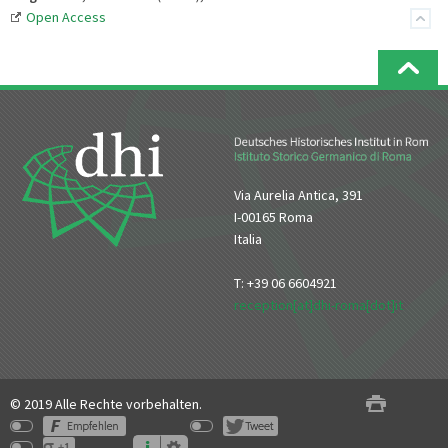
Open Access
Via Aurelia Antica, 391
I-00165 Roma
Italia
T: +39 06 6604921
reception[at]dhi-roma[dot]it
© 2019 Alle Rechte vorbehalten.