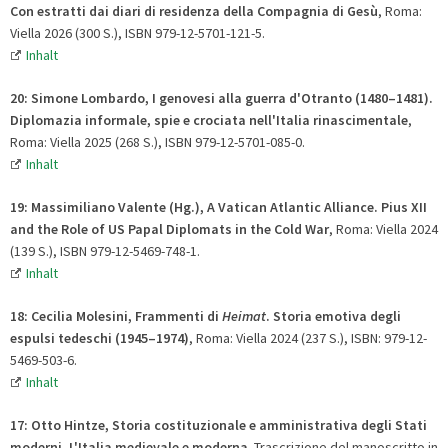
Con estratti dai diari di residenza della Compagnia di Gesù
, Roma:
Viella 2026 (300 S.), ISBN 979-12-5701-121-5.
Inhalt
20: Simone Lombardo, I genovesi alla guerra d'Otranto (1480–1481).
Diplomazia informale, spie e crociata nell'Italia rinascimentale
,
Roma: Viella 2025 (268 S.), ISBN 979-12-5701-085-0.
Inhalt
19: Massimiliano Valente (Hg.), A Vatican Atlantic Alliance. Pius XII
and the Role of US Papal Diplomats in the Cold War
, Roma: Viella 2024
(139 S.), ISBN 979-12-5469-748-1.
Inhalt
18: Cecilia Molesini, Frammenti di
Heimat
. Storia emotiva degli
espulsi tedeschi (1945–1974)
, Roma: Viella 2024 (237 S.), ISBN: 979-12-
5469-503-6.
Inhalt
17: Otto Hintze
,
Storia costituzionale e amministrativa degli Stati
moderni. L'Italia medievale e moderna
. Trascrizione del manoscritto in