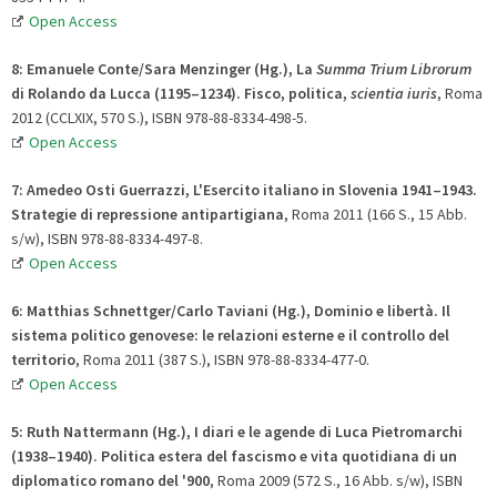
Open Access
8: Emanuele Conte/Sara Menzinger (Hg.), La
Summa Trium Librorum
di Rolando da Lucca (1195–1234)
.
Fisco, politica,
scientia iuris
, Roma
2012 (CCLXIX, 570 S.), ISBN 978-88-8334-498-5.
Open Access
7:
Amedeo
Osti Guerrazzi, L'Esercito italiano in Slovenia 1941–1943.
Strategie di repressione antipartigiana
, Roma 2011 (166 S., 15 Abb.
s/w), ISBN 978-88-8334-497-8.
Open Access
6:
Matthias
Schnettger/
Carlo
Taviani (Hg.), Dominio e libertà.
Il
sistema politico genovese: le relazioni esterne e il controllo del
territorio
, Roma 2011 (387 S.), ISBN 978-88-8334-477-0.
Open Access
5:
Ruth
Nattermann (Hg.), I diari e le agende di Luca Pietromarchi
(1938–1940)
.
Politica estera del fascismo e vita quotidiana di un
diplomatico romano del '900
, Roma 2009 (572 S., 16 Abb. s/w), ISBN