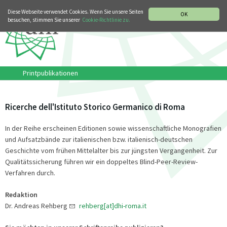
MUSIKGESCHICHTLICHE ABTEILUNG
ITALIANO
ENGLISH
Diese Webseite verwendet Cookies. Wenn Sie unsere Seiten
OK
besuchen, stimmen Sie unserer
Cookie-Richtlinie zu.
Printpublikationen
Ricerche dell'Istituto Storico Germanico di Roma
In der Reihe erscheinen Editionen sowie wissenschaftliche Monografien
und Aufsatzbände zur italienischen bzw. italienisch-deutschen
Geschichte vom frühen Mittelalter bis zur jüngsten Vergangenheit. Zur
Qualitätssicherung führen wir ein doppeltes Blind-Peer-Review-
Verfahren durch.
Redaktion
Dr. Andreas Rehberg
rehberg[at]dhi-roma.it