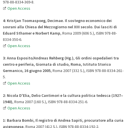
978-88-8334-369-8.
Open Access
4: Kristjan Toomaspoeg, Decimae. Il sostegno economico dei
sovrani alla Chiesa del Mezzogiorno nel XIII secolo
.
Dai lasciti di
Eduard Sthamer e Norbert Kamp
, Roma 2009 (606 S.), ISBN 978-88-
8334-350-6.
Open Access
3:
Anna Esposito/Andreas Rehberg (Hg.),
Gli ordini ospedalieri tra
centro e periferia
,
Giornata di studio, Roma, Istituto Storico
Germanico, 16 giugno 2005
, Roma 2007 (332 S.), ISBN 978-88-8334-261-
5.
Open Access
2:
Nicola
D'Elia, Delio Cantimori e la cultura politica tedesca (1927–
1940)
, Roma 2007 (160 S.), ISBN 978-88-8334-251-6.
Open Access
1:
Barbara
Bombi, Il registro di Andrea Sapiti, procuratore alla curia
avignonese
, Roma 2007 (412 S.), ISBN 978-88-8334-192-2.