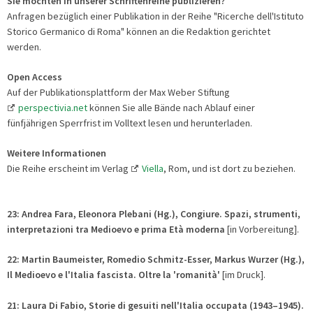
Sie möchten in unserer Schriftenreihe publizieren?
Anfragen bezüglich einer Publikation in der Reihe "Ricerche dell'Istituto
Storico Germanico di Roma" können an die Redaktion gerichtet
werden.
Open Access
Auf der Publikationsplattform der Max Weber Stiftung
perspectivia.net
können Sie alle Bände nach Ablauf einer
fünfjährigen Sperrfrist im Volltext lesen und herunterladen.
Weitere Informationen
Die Reihe erscheint im Verlag
Viella
, Rom, und ist dort zu beziehen.
23: Andrea Fara, Eleonora Plebani (Hg.),
Congiure. Spazi, strumenti,
interpretazioni
tra Medioevo e prima Età moderna
[in Vorbereitung].
22: Martin Baumeister, Romedio Schmitz-Esser, Markus Wurzer (Hg.),
Il Medioevo e l'Italia fascista. Oltre la 'romanità'
[im Druck].
21: Laura Di Fabio, Storie di gesuiti nell'Italia occupata (1943–1945).