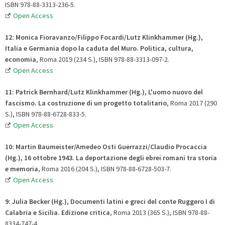
ISBN 978-88-3313-236-5.
Open Access
12: Monica Fioravanzo/Filippo Focardi/Lutz Klinkhammer (Hg.),
Italia e Germania dopo la caduta del Muro. Politica, cultura,
economia
, Roma 2019 (234 S.), ISBN 978-88-3313-097-2.
Open Access
11: Patrick Bernhard/Lutz Klinkhammer (Hg.), L'uomo nuovo del
fascismo
. La costruzione di un progetto totalitario
, Roma 2017 (290
S.), ISBN 978-88-6728-833-5.
Open Access
10: Martin Baumeister/Amedeo Osti Guerrazzi/Claudio Procaccia
(Hg.), 16 ottobre 1943
. La deportazione degli ebrei romani tra storia
e memoria
, Roma 2016 (204 S.), ISBN 978-88-6728-503-7.
Open Access
9:
Julia Becker (Hg.), Documenti latini e greci del conte Ruggero I di
Calabria e Sicilia
.
Edizione critica
, Roma 2013 (365 S.), ISBN 978-88-
8334-747-4.