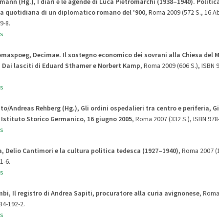
mann (Hg.), I diari e le agende di Luca Pietromarchi (1938–1940)
.
Politica
ta quotidiana di un diplomatico romano del '900
, Roma 2009 (572 S., 16 A
9-8.
s
oomaspoeg, Decimae. Il sostegno economico dei sovrani alla Chiesa del 
.
Dai lasciti di Eduard Sthamer e Norbert Kamp
, Roma 2009 (606 S.), ISBN 
s
to/Andreas Rehberg (Hg.),
Gli ordini ospedalieri tra centro e periferia
,
Gi
 Istituto Storico Germanico, 16 giugno 2005
, Roma 2007 (332 S.), ISBN 978
s
a, Delio Cantimori e la cultura politica tedesca (1927–1940)
, Roma 2007 (1
1-6.
s
bi, Il registro di Andrea Sapiti, procuratore alla curia avignonese
, Roma
34-192-2.
s