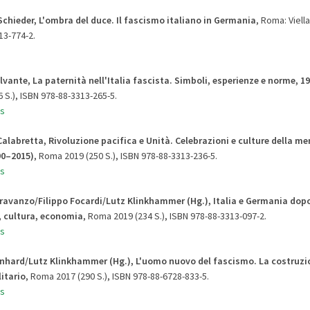
chieder, L'ombra del duce. Il fascismo italiano in Germania
, Roma: Viella
13-774-2.
lvante, La paternità nell'Italia fascista. Simboli, esperienze e norme, 
 S.), ISBN 978-88-3313-265-5.
s
alabretta, Rivoluzione pacifica e Unità. Celebrazioni e culture della me
90
–
2015)
, Roma 2019 (250 S.), ISBN 978-88-3313-236-5.
s
ravanzo/Filippo Focardi/Lutz Klinkhammer (Hg.), Italia e Germania dopo
, cultura, economia
, Roma 2019 (234 S.), ISBN 978-88-3313-097-2.
s
ernhard/Lutz Klinkhammer (Hg.), L'uomo nuovo del fascismo
. La costruzi
itario
, Roma 2017 (290 S.), ISBN 978-88-6728-833-5.
s