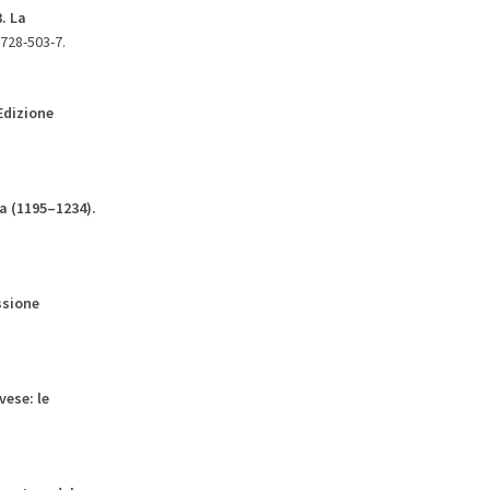
3
. La
6728-503-7.
Edizione
a (1195–1234)
.
ssione
vese: le