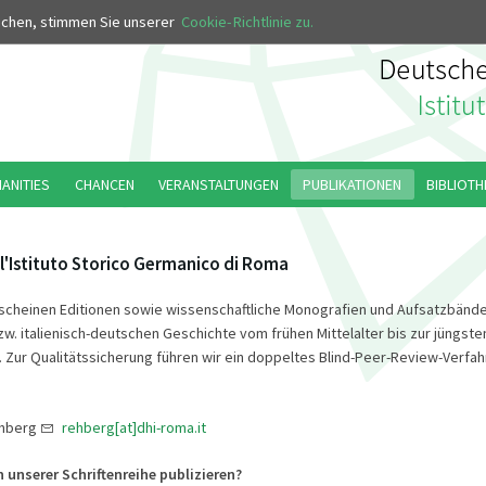
MUS
uchen, stimmen Sie unserer
Cookie-Richtlinie zu.
MANITIES
CHANCEN
VERANSTALTUNGEN
PUBLIKATIONEN
BIBLIOTH
l'Istituto Storico Germanico di Roma
rscheinen Editionen sowie wissenschaftliche Monografien und Aufsatzbände
zw. italienisch-deutschen Geschichte vom frühen Mittelalter bis zur jüngste
 Zur Qualitätssicherung führen wir ein doppeltes Blind-Peer-Review-Verfah
ehberg
rehberg[at]dhi-roma.it
 unserer Schriftenreihe publizieren?