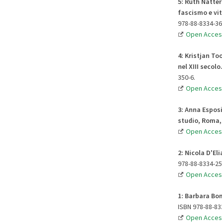
5:
Ruth
Natter
fascismo e vi
978-88-8334-36
Open Acces
4: Kristjan T
nel XIII secolo
350-6.
Open Acces
3:
Anna Esposi
studio, Roma,
Open Acces
2:
Nicola
D'Eli
978-88-8334-25
Open Acces
1:
Barbara
Bom
ISBN 978-88-83
Open Acces