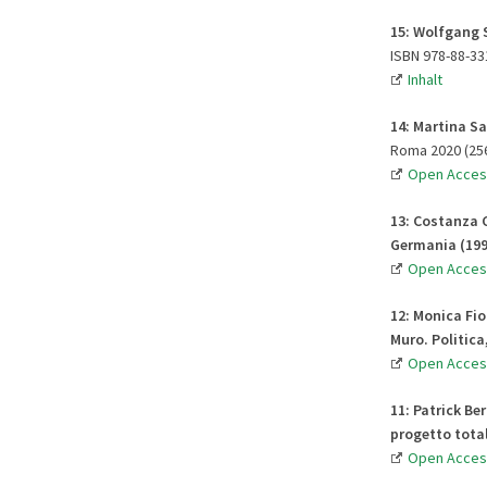
15: Wolfgang S
ISBN 978-88-33
Inhalt
14: Martina Sa
Roma 2020 (256
Open Acces
13: Costanza C
Germania (19
Open Acces
12: Monica Fio
Muro. Politica
Open Acces
11: Patrick B
progetto total
Open Acces