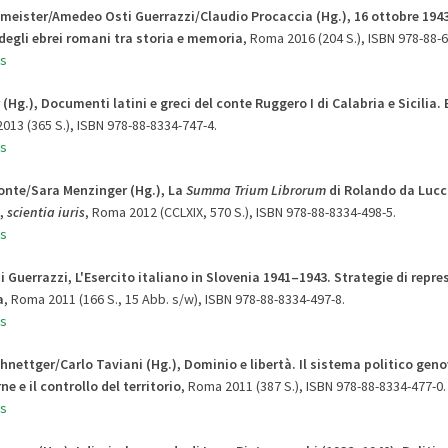
umeister/Amedeo Osti Guerrazzi/Claudio Procaccia (Hg.), 16 ottobre 194
egli ebrei romani tra storia e memoria
, Roma 2016 (204 S.), ISBN 978-88-
s
 (Hg.), Documenti latini e greci del conte Ruggero I di Calabria e Sicilia
.
013 (365 S.), ISBN 978-88-8334-747-4.
s
onte/Sara Menzinger (Hg.), La
Summa Trium Librorum
di Rolando da Lucc
a,
scientia iuris
, Roma 2012 (CCLXIX, 570 S.), ISBN 978-88-8334-498-5.
s
i Guerrazzi, L'Esercito italiano in Slovenia 1941–1943.
Strategie di repre
a
, Roma 2011 (166 S., 15 Abb. s/w), ISBN 978-88-8334-497-8.
s
hnettger/
Carlo
Taviani (Hg.), Dominio e libertà.
Il sistema politico geno
ne e il controllo del territorio
, Roma 2011 (387 S.), ISBN 978-88-8334-477-0.
s