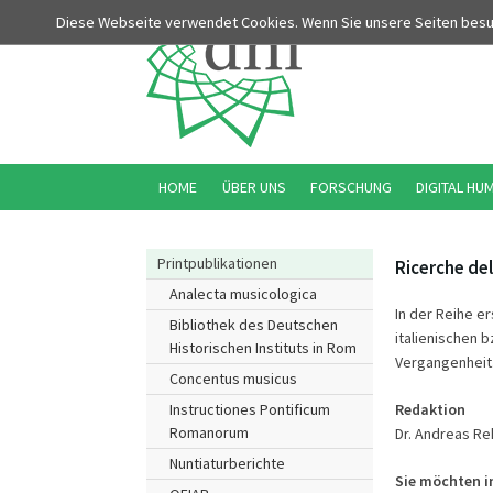
Diese Webseite verwendet Cookies. Wenn Sie unsere Seiten bes
HOME
ÜBER UNS
FORSCHUNG
DIGITAL HU
Printpublikationen
Ricerche del
Analecta musicologica
In der Reihe e
Bibliothek des Deutschen
italienischen b
Historischen Instituts in Rom
Vergangenheit.
Concentus musicus
Redaktion
Instructiones Pontificum
Romanorum
Dr. Andreas R
Nuntiaturberichte
Sie möchten in