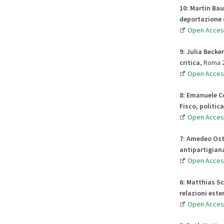
10: Martin Ba
deportazione d
Open Acces
9:
Julia Becker
critica
, Roma 2
Open Acces
8: Emanuele C
Fisco, politic
Open Acces
7:
Amedeo
Ost
antipartigian
Open Acces
6:
Matthias
Sc
relazioni ester
Open Acces