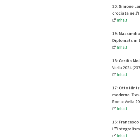
20: Simone Lom
crociata nell'
Inhalt
19: Massimilia
Diplomats in 
Inhalt
18: Cecilia Mo
Viella 2024 (23
Inhalt
17: Otto Hintz
moderna
. Tra
Roma: Viella 20
Inhalt
16: Francesco 
L'"Integralis
Inhalt