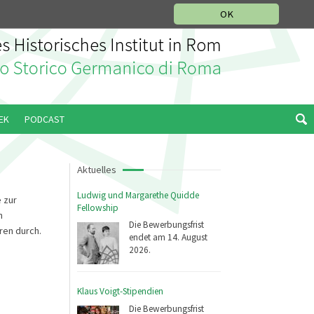
IKGESCHICHTLICHE ABTEILUNG
ITALIANO
ENGLISH
OK
EK
PODCAST
Aktuelles
Ludwig und Margarethe Quidde
 zur
Fellowship
n
Die Bewerbungsfrist
ren durch.
endet am 14. August
2026.
Klaus Voigt-Stipendien
Die Bewerbungsfrist