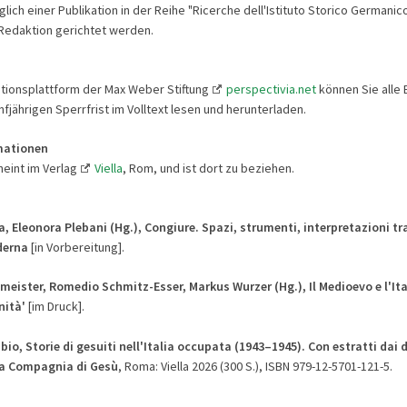
ich einer Publikation in der Reihe "Ricerche dell'Istituto Storico Germanic
Redaktion gerichtet werden.
ationsplattform der Max Weber Stiftung
perspectivia.net
können Sie alle
nfjährigen Sperrfrist im Volltext lesen und herunterladen.
mationen
heint im Verlag
Viella
, Rom, und ist dort zu beziehen.
a, Eleonora Plebani (Hg.),
Congiure. Spazi, strumenti, interpretazioni
tr
derna
[in Vorbereitung].
meister, Romedio Schmitz-Esser, Markus Wurzer (Hg.), Il Medioevo e l'Ita
nità'
[im Druck].
bio, Storie di gesuiti nell'Italia occupata (1943–1945). Con estratti dai d
la Compagnia di Gesù
, Roma: Viella 2026 (300 S.), ISBN 979-12-5701-121-5.