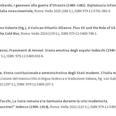
bardo, I genovesi alla guerra d'Otranto (1480–1481). Diplomazia inform
Italia rinascimentale
, Roma: Viella 2025 (268 S.), ISBN 979-12-5701-085-0.
no Valente (Hg.), A Vatican Atlantic Alliance. Pius XII and the Role of US
the Cold War
, Roma: Viella 2024 (139 S.), ISBN 979-12-5469-748-1.
lesini, Frammenti di
Heimat
. Storia emotiva degli espulsi tedeschi (1945
7 S.), ISBN: 979-12-5469-503-6.
e
,
Storia costituzionale e amministrativa degli Stati moderni. L'Italia m
scrizione del manoscritto in lingua tedesca e traduzione italiana, hg. von Gabr
22 (297 S.), ISBN: 979-12-5469-207-3.
Tacchi, La Curia romana e la Germania durante la crisi modernista.
musstreit" tedesco (1900–1914)
, Roma: Viella 2022 (223 S.), ISBN 979-12-546