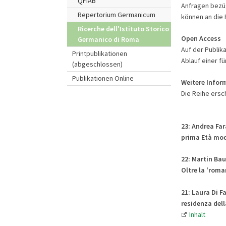
QFIAB
Anfragen bezügl
Repertorium Germanicum
können an die 
Ricerche dell'Istituto Storico
Open Access
Germanico di Roma
Auf der Publik
Printpublikationen
Ablauf einer fü
(abgeschlossen)
Publikationen Online
Weitere Infor
Die Reihe ersc
23: Andrea Far
prima Età mo
22: Martin Bau
Oltre la 'roma
21: Laura Di Fa
residenza del
Inhalt