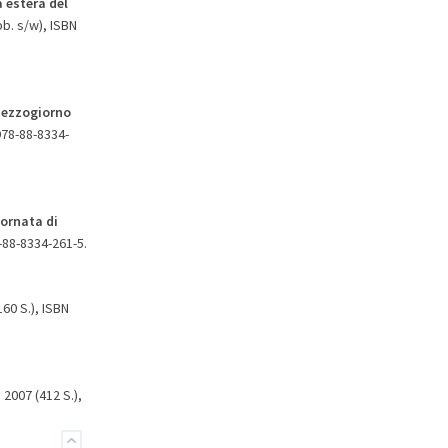
 estera del
bb. s/w), ISBN
Mezzogiorno
978-88-8334-
ornata di
-88-8334-261-5.
60 S.), ISBN
 2007 (412 S.),