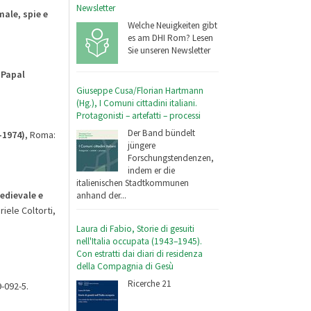
Newsletter
ale, spie e
Welche Neuigkeiten gibt
es am DHI Rom? Lesen
Sie unseren Newsletter
 Papal
Giuseppe Cusa/Florian Hartmann
(Hg.), I Comuni cittadini italiani.
Protagonisti – artefatti – processi
Der Band bündelt
–1974)
, Roma:
jüngere
Forschungstendenzen,
indem er die
italienischen Stadtkommunen
edievale e
anhand der...
iele Coltorti,
Laura di Fabio, Storie di gesuiti
nell'Italia occupata (1943–1945).
Con estratti dai diari di residenza
della Compagnia di Gesù
Ricerche 21
9-092-5.