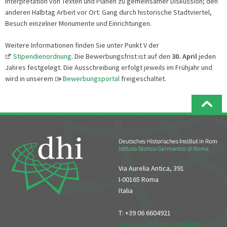
Interpretation von Texten und Plänen zu gemeinsamer Diskussion; den
anderen Halbtag Arbeit vor Ort: Gang durch historische Stadtviertel,
Besuch einzelner Monumente und Einrichtungen.
Weitere Informationen finden Sie unter Punkt V der
Stipendienordnung
. Die Bewerbungsfrist ist auf den
30. April
jeden
Jahres festgelegt. Die Ausschreibung erfolgt jeweils im Frühjahr und
wird in unserem
Bewerbungsportal
freigeschaltet.
Via Aurelia Antica, 391
I-00165 Roma
Italia
T: +39 06 6604921
reception[at]dhi-roma[dot]it