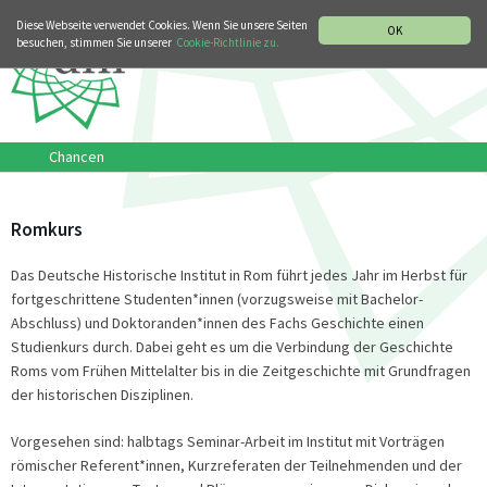
MUSIKGESCHICHTLICHE ABTEILUNG
ITALIANO
ENGLISH
Diese Webseite verwendet Cookies. Wenn Sie unsere Seiten
OK
besuchen, stimmen Sie unserer
Cookie-Richtlinie zu.
Chancen
Romkurs
Das Deutsche Historische Institut in Rom führt jedes Jahr im Herbst für
fortgeschrittene Studenten*innen (vorzugsweise mit Bachelor-
Abschluss) und Doktoranden*innen des Fachs Geschichte einen
Studienkurs durch. Dabei geht es um die Verbindung der Geschichte
Roms vom Frühen Mittelalter bis in die Zeitgeschichte mit Grundfragen
der historischen Disziplinen.
Vorgesehen sind: halbtags Seminar-Arbeit im Institut mit Vorträgen
römischer Referent*innen, Kurzreferaten der Teilnehmenden und der