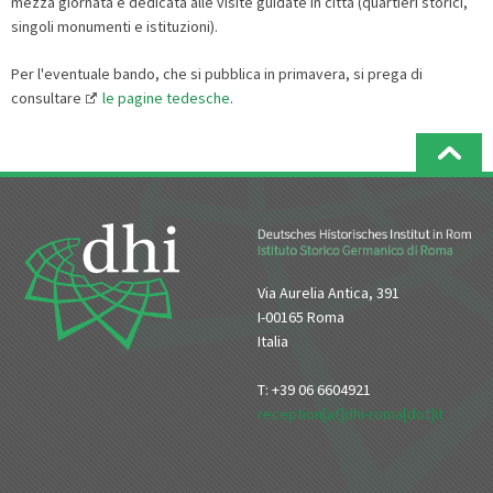
mezza giornata è dedicata alle visite guidate in città (quartieri storici,
singoli monumenti e istituzioni).
Per l'eventuale bando, che si pubblica in primavera, si prega di
consultare
le pagine tedesche
.
Via Aurelia Antica, 391
I-00165 Roma
Italia
T: +39 06 6604921
reception[at]dhi-roma[dot]it