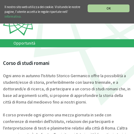
SEZIONE STORIA DELLA MUSICA
DEUTSCH
ENGLISH
Il nostro sito web utilizza dei cookie. Visitando le nostre
OK
pagine, l’utente accetta le regole riportate nell’
informativa.
Opportunità
Corso di studi romani
Ogni anno in autunno l'Istituto Storico Germanico offre la possibilità a
studenti/esse di storia, preferibilmente con laurea triennale, e a
dottorandi/e di ricerca, di partecipare a un corso di studi romani che, in
base ad argomenti scelti, si propone di approfondire la storia della
città di Roma dal medioevo fino ai nostri giorni.
Il corso prevede ogni giorno una mezza giornata in sede con
conferenze di membri dell'Istituto, relazioni dei partecipanti e
l'interpretazione di testi e planimetrie relativi alla città di Roma. L'altra