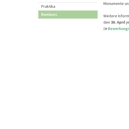
Monumente und
Praktika
Romkurs
Weitere Inform
den
30. April
je
Bewerbungs