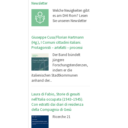
Newsletter
Welche Neuigkeiten gibt
es am DHI Rom? Lesen
Sie unseren Newsletter
Giuseppe Cusa/Florian Hartmann
(Hg.), I Comuni cittadini italiani.
Protagonisti – artefatti – processi
Der Band bündelt
jüngere
Forschungstendenzen,
indem er die
italienischen Stadtkommunen
anhand der...
Laura di Fabio, Storie di gesuiti
nell'Italia occupata (1943–1945).
Con estratti dai diari di residenza
della Compagnia di Gesù
Ricerche 21