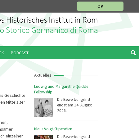
IKGESCHICHTLICHE ABTEILUNG
ITALIANO
ENGLISH
OK
EK
PODCAST
Aktuelles
Ludwig und Margarethe Quidde
Fellowship
hs Geschichte
Die Bewerbungsfrist
n Mittelalter
endet am 14. August
2026.
nnen,
insamer
Klaus Voigt-Stipendien
uch einzelner
Die Bewerbungsfrist