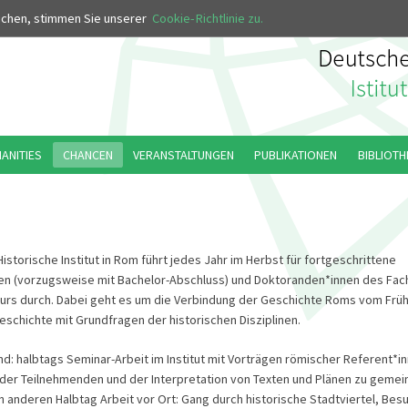
MUS
uchen, stimmen Sie unserer
Cookie-Richtlinie zu.
MANITIES
CHANCEN
VERANSTALTUNGEN
PUBLIKATIONEN
BIBLIOTH
storische Institut in Rom führt jedes Jahr im Herbst für fortgeschrittene
en (vorzugsweise mit Bachelor-Abschluss) und Doktoranden*innen des Fac
urs durch. Dabei geht es um die Verbindung der Geschichte Roms vom Frühe
geschichte mit Grundfragen der historischen Disziplinen.
d: halbtags Seminar-Arbeit im Institut mit Vorträgen römischer Referent*i
der Teilnehmenden und der Interpretation von Texten und Plänen zu geme
n anderen Halbtag Arbeit vor Ort: Gang durch historische Stadtviertel, Bes