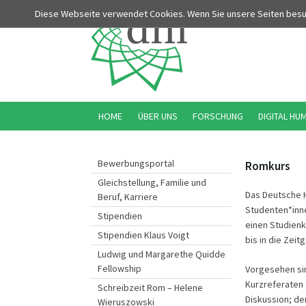
Diese Webseite verwendet Cookies. Wenn Sie unsere Seiten bes
HOME
ÜBER UNS
FORSCHUNG
DIGITAL HU
Bewerbungsportal
Romkurs
Gleichstellung, Familie und
Das Deutsche Hi
Beruf, Karriere
Studenten*inn
Stipendien
einen Studienk
Stipendien Klaus Voigt
bis in die Zeit
Ludwig und Margarethe Quidde
Fellowship
Vorgesehen sin
Kurzreferaten 
Schreibzeit Rom – Helene
Diskussion; de
Wieruszowski