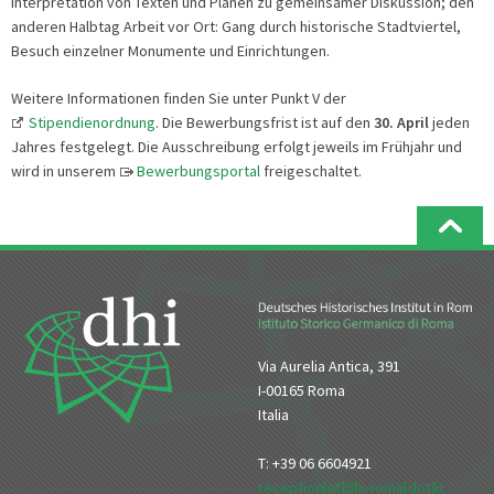
Interpretation von Texten und Plänen zu gemeinsamer Diskussion; den
anderen Halbtag Arbeit vor Ort: Gang durch historische Stadtviertel,
Besuch einzelner Monumente und Einrichtungen.
Weitere Informationen finden Sie unter Punkt V der
Stipendienordnung
. Die Bewerbungsfrist ist auf den
30. April
jeden
Jahres festgelegt. Die Ausschreibung erfolgt jeweils im Frühjahr und
wird in unserem
Bewerbungsportal
freigeschaltet.
Via Aurelia Antica, 391
I-00165 Roma
Italia
T: +39 06 6604921
reception[at]dhi-roma[dot]it