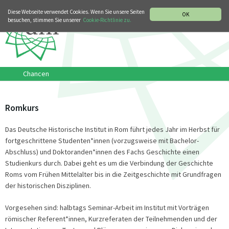
MUSIKGESCHICHTLICHE ABTEILUNG
ITALIANO
ENGLISH
Diese Webseite verwendet Cookies. Wenn Sie unsere Seiten
OK
besuchen, stimmen Sie unserer
Cookie-Richtlinie zu.
Chancen
Romkurs
Das Deutsche Historische Institut in Rom führt jedes Jahr im Herbst für
fortgeschrittene Studenten*innen (vorzugsweise mit Bachelor-
Abschluss) und Doktoranden*innen des Fachs Geschichte einen
Studienkurs durch. Dabei geht es um die Verbindung der Geschichte
Roms vom Frühen Mittelalter bis in die Zeitgeschichte mit Grundfragen
der historischen Disziplinen.
Vorgesehen sind: halbtags Seminar-Arbeit im Institut mit Vorträgen
römischer Referent*innen, Kurzreferaten der Teilnehmenden und der