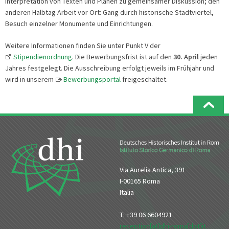
Interpretation von Texten und Plänen zu gemeinsamer Diskussion; den
anderen Halbtag Arbeit vor Ort: Gang durch historische Stadtviertel,
Besuch einzelner Monumente und Einrichtungen.
Weitere Informationen finden Sie unter Punkt V der
Stipendienordnung
. Die Bewerbungsfrist ist auf den
30. April
jeden
Jahres festgelegt. Die Ausschreibung erfolgt jeweils im Frühjahr und
wird in unserem
Bewerbungsportal
freigeschaltet.
Via Aurelia Antica, 391
I-00165 Roma
Italia
T: +39 06 6604921
reception[at]dhi-roma[dot]it