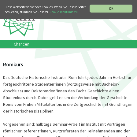
MUSIKGESCHICHTLICHE ABTEILUNG
ITALIANO
ENGLISH
Diese Webseite verwendet Cookies. Wenn Sie unsere Seiten
OK
besuchen, stimmen Sie unserer
Cookie-Richtlinie zu.
Chancen
Romkurs
Das Deutsche Historische Institut in Rom führt jedes Jahr im Herbst für
fortgeschrittene Studenten*innen (vorzugsweise mit Bachelor-
Abschluss) und Doktoranden*innen des Fachs Geschichte einen
Studienkurs durch. Dabei geht es um die Verbindung der Geschichte
Roms vom Frühen Mittelalter bis in die Zeitgeschichte mit Grundfragen
der historischen Disziplinen.
Vorgesehen sind: halbtags Seminar-Arbeit im Institut mit Vorträgen
römischer Referent*innen, Kurzreferaten der Teilnehmenden und der