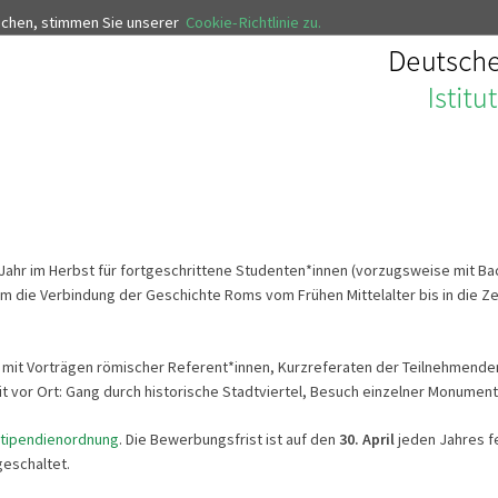
uchen, stimmen Sie unserer
Cookie-Richtlinie zu.
es Jahr im Herbst für fortgeschrittene Studenten*innen (vorzugsweise mit 
m die Verbindung der Geschichte Roms vom Frühen Mittelalter bis in die Z
t mit Vorträgen römischer Referent*innen, Kurzreferaten der Teilnehmenden
 vor Ort: Gang durch historische Stadtviertel, Besuch einzelner Monument
tipendienordnung
. Die Bewerbungsfrist ist auf den
30. April
jeden Jahres fe
geschaltet.