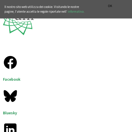
SEZIONE STORIA DELLA MUSICA
DEUTSCH
ENGLISH
OK
Il nostro sito web utilizza dei cookie. Visitando le nostre
pagine, l’utente accetta le regole riportate nell’
informativa.
Facebook
Bluesky