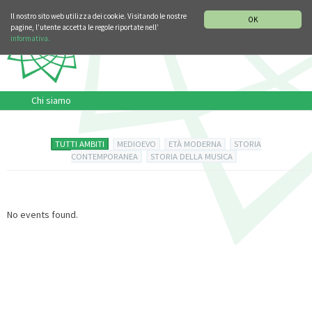
SEZIONE STORIA DELLA MUSICA
DEUTSCH
ENGLISH
Il nostro sito web utilizza dei cookie. Visitando le nostre
OK
pagine, l’utente accetta le regole riportate nell’
informativa.
Chi siamo
TUTTI AMBITI
MEDIOEVO
ETÀ MODERNA
STORIA
CONTEMPORANEA
STORIA DELLA MUSICA
No events found.