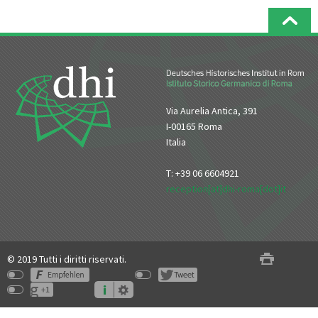
Via Aurelia Antica, 391
I-00165 Roma
Italia
T: +39 06 6604921
reception[at]dhi-roma[dot]it
© 2019 Tutti i diritti riservati.