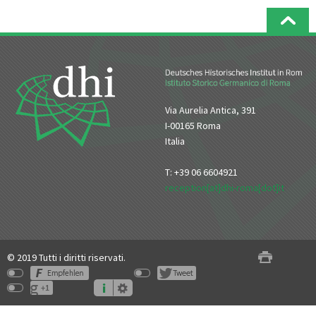
Via Aurelia Antica, 391
I-00165 Roma
Italia
T: +39 06 6604921
reception[at]dhi-roma[dot]it
© 2019 Tutti i diritti riservati.