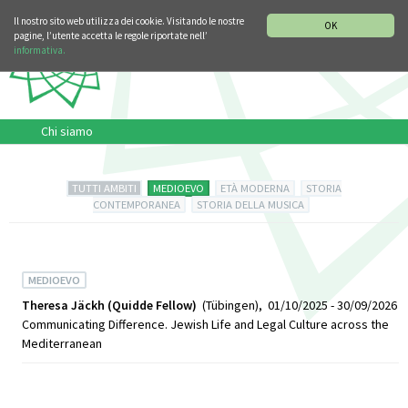
SEZIONE STORIA DELLA MUSICA
DEUTSCH
ENGLISH
Il nostro sito web utilizza dei cookie. Visitando le nostre
OK
pagine, l’utente accetta le regole riportate nell’
informativa.
Chi siamo
TUTTI AMBITI
MEDIOEVO
ETÀ MODERNA
STORIA
CONTEMPORANEA
STORIA DELLA MUSICA
MEDIOEVO
Theresa Jäckh (Quidde Fellow)
(Tübingen), 01/10/2025 - 30/09/2026
Communicating Difference. Jewish Life and Legal Culture across the
Mediterranean