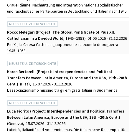
Graue Räume. Nachnutzung und Integration nationalsozialistischer
und faschistischer Parteibauten in Deutschland und Italien nach 1945
NEUESTE U. ZEITGESCHICHTE
Rocco Melegari (Project: The Global Pontificate of Pius XII.
Catholicism in a Divided World, 1945–1958)
01.06.2026 - 31.12.2026
Pio XII, la Chiesa Cattolica giapponese e il secondo dopoguerra
1945–1958
NEUESTE U. ZEITGESCHICHTE
Karen Bertorelli (Project: Interdependencies and Political
Transfers Between Latin America, Europe and the USA, 19th–20th
Cent.)
(Pisa), 15.07.2026 - 31.12.2026
L’associazionismo missino tra gli emigrati italiani in Sudamerica
NEUESTE U. ZEITGESCHICHTE
Luca Fiorito (Project: Interdependencies and Political Transfers
Between Latin America, Europe and the USA, 19th–20th Cent.)
(Genova), 15.07.2026 - 31.12.2026
Latinità, Italianità und Antisemitismus. Die italienische Rassenpolitik