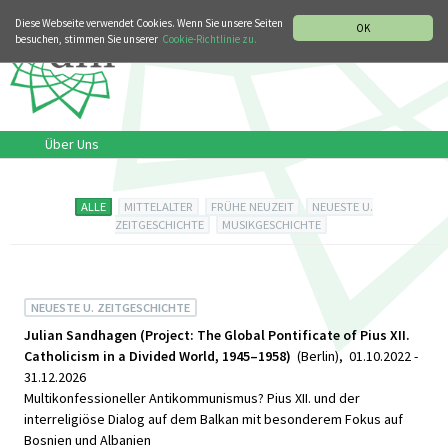
MUSIKGESCHICHTLICHE ABTEILUNG
ITALIANO
ENGLISH
Diese Webseite verwendet Cookies. Wenn Sie unsere Seiten
OK
besuchen, stimmen Sie unserer
Cookie-Richtlinie zu.
Über Uns
ALLE
MITTELALTER
FRÜHE NEUZEIT
NEUESTE U.
ZEITGESCHICHTE
MUSIKGESCHICHTE
NEUESTE U. ZEITGESCHICHTE
Julian Sandhagen (Project: The Global Pontificate of Pius XII.
Catholicism in a Divided World, 1945–1958)
(Berlin), 01.10.2022 -
31.12.2026
Multikonfessioneller Antikommunismus? Pius XII. und der
interreligiöse Dialog auf dem Balkan mit besonderem Fokus auf
Bosnien und Albanien