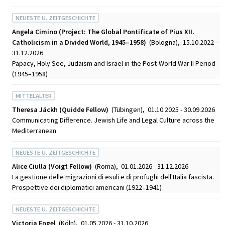
NEUESTE U. ZEITGESCHICHTE
Angela Cimino (Project: The Global Pontificate of Pius XII.
Catholicism in a Divided World, 1945–1958)
(Bologna), 15.10.2022 -
31.12.2026
Papacy, Holy See, Judaism and Israel in the Post-World War II Period
(1945–1958)
MITTELALTER
Theresa Jäckh (Quidde Fellow)
(Tübingen), 01.10.2025 - 30.09.2026
Communicating Difference. Jewish Life and Legal Culture across the
Mediterranean
NEUESTE U. ZEITGESCHICHTE
Alice Ciulla (Voigt Fellow)
(Roma), 01.01.2026 - 31.12.2026
La gestione delle migrazioni di esuli e di profughi dell'Italia fascista.
Prospettive dei diplomatici americani (1922–1941)
NEUESTE U. ZEITGESCHICHTE
Victoria Engel
(Köln), 01.05.2026 - 31.10.2026