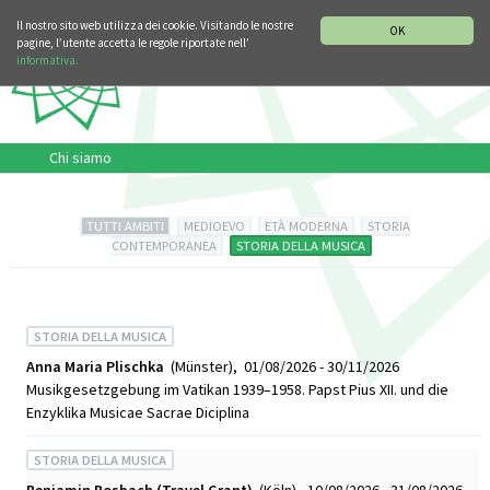
SEZIONE STORIA DELLA MUSICA
DEUTSCH
ENGLISH
Il nostro sito web utilizza dei cookie. Visitando le nostre
OK
pagine, l’utente accetta le regole riportate nell’
informativa.
Chi siamo
TUTTI AMBITI
MEDIOEVO
ETÀ MODERNA
STORIA
CONTEMPORANEA
STORIA DELLA MUSICA
STORIA DELLA MUSICA
Anna Maria Plischka
(Münster), 01/08/2026 - 30/11/2026
Musikgesetzgebung im Vatikan 1939–1958. Papst Pius XII. und die
Enzyklika Musicae Sacrae Diciplina
STORIA DELLA MUSICA
Benjamin Bosbach (Travel Grant)
(Köln), 10/08/2026 - 31/08/2026