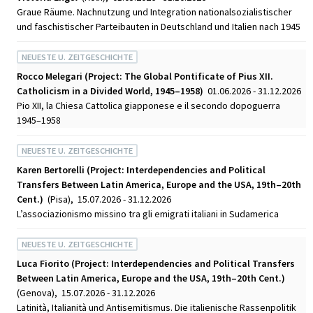
Graue Räume. Nachnutzung und Integration nationalsozialistischer
und faschistischer Parteibauten in Deutschland und Italien nach 1945
NEUESTE U. ZEITGESCHICHTE
Rocco Melegari (Project: The Global Pontificate of Pius XII.
Catholicism in a Divided World, 1945–1958)
01.06.2026 - 31.12.2026
Pio XII, la Chiesa Cattolica giapponese e il secondo dopoguerra
1945–1958
NEUESTE U. ZEITGESCHICHTE
Karen Bertorelli (Project: Interdependencies and Political
Transfers Between Latin America, Europe and the USA, 19th–20th
Cent.)
(Pisa), 15.07.2026 - 31.12.2026
L’associazionismo missino tra gli emigrati italiani in Sudamerica
NEUESTE U. ZEITGESCHICHTE
Luca Fiorito (Project: Interdependencies and Political Transfers
Between Latin America, Europe and the USA, 19th–20th Cent.)
(Genova), 15.07.2026 - 31.12.2026
Latinità, Italianità und Antisemitismus. Die italienische Rassenpolitik