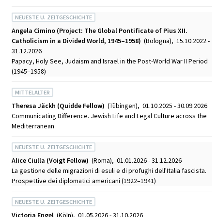
NEUESTE U. ZEITGESCHICHTE
Angela Cimino (Project: The Global Pontificate of Pius XII.
Catholicism in a Divided World, 1945–1958)
(Bologna), 15.10.2022 -
31.12.2026
Papacy, Holy See, Judaism and Israel in the Post-World War II Period
(1945–1958)
MITTELALTER
Theresa Jäckh (Quidde Fellow)
(Tübingen), 01.10.2025 - 30.09.2026
Communicating Difference. Jewish Life and Legal Culture across the
Mediterranean
NEUESTE U. ZEITGESCHICHTE
Alice Ciulla (Voigt Fellow)
(Roma), 01.01.2026 - 31.12.2026
La gestione delle migrazioni di esuli e di profughi dell'Italia fascista.
Prospettive dei diplomatici americani (1922–1941)
NEUESTE U. ZEITGESCHICHTE
Victoria Engel
(Köln), 01.05.2026 - 31.10.2026