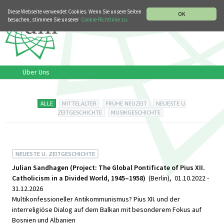
MUSIKGESCHICHTLICHE ABTEILUNG
ITALIANO
ENGLISH
Diese Webseite verwendet Cookies. Wenn Sie unsere Seiten
OK
besuchen, stimmen Sie unserer
Cookie-Richtlinie zu.
Über Uns
ALLE
MITTELALTER
FRÜHE NEUZEIT
NEUESTE U.
ZEITGESCHICHTE
MUSIKGESCHICHTE
NEUESTE U. ZEITGESCHICHTE
Julian Sandhagen (Project: The Global Pontificate of Pius XII.
Catholicism in a Divided World, 1945–1958)
(Berlin), 01.10.2022 -
31.12.2026
Multikonfessioneller Antikommunismus? Pius XII. und der
interreligiöse Dialog auf dem Balkan mit besonderem Fokus auf
Bosnien und Albanien