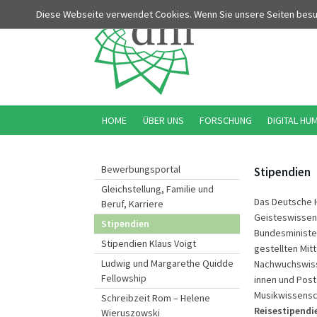
Diese Webseite verwendet Cookies. Wenn Sie unsere Seiten bes
HOME
ÜBER UNS
FORSCHUNG
DIGITAL HU
Bewerbungsportal
Stipendien
Gleichstellung, Familie und
Das Deutsche Hi
Beruf, Karriere
Geisteswissens
Stipendien
Bundesminister
Stipendien Klaus Voigt
gestellten Mit
Ludwig und Margarethe Quidde
Nachwuchswisse
Fellowship
innen und Post
Musikwissensc
Schreibzeit Rom – Helene
Reisestipendi
Wieruszowski