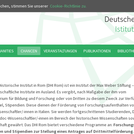
MUS
uchen, stimmen Sie unserer
Cookie-Richtlinie zu.
MANITIES
CHANCEN
VERANSTALTUNGEN
PUBLIKATIONEN
BIBLIOTH
storische Institut in Rom (DHI Rom) ist ein Institut der Max Weber Stiftung
chaftliche Institute im Ausland. Es vergibt, nach Maßgabe der ihm vom
ium für Bildung und Forschung oder von Dritten zu diesem Zweck zur Verf
tel, Stipendien. Diese dienen der Förderung von Forschungsaufenthalten v
nschaftler/-innen in Italien. Sie werden fortgeschrittenen Studierenden,
doc-Wissenschaftler/-innen im Bereich der historischen Wissenschaften so
haft gewährt. Das DHI Rom bietet verschiedene Programme an:
Forschungs
en und Stipendien zur Stellung eines Antrages auf Drittmittelförderung