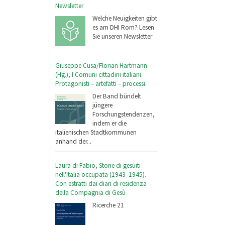
Newsletter
Welche Neuigkeiten gibt
es am DHI Rom? Lesen
Sie unseren Newsletter
Giuseppe Cusa/Florian Hartmann
(Hg.), I Comuni cittadini italiani.
Protagonisti – artefatti – processi
Der Band bündelt
jüngere
Forschungstendenzen,
indem er die
italienischen Stadtkommunen
anhand der...
Laura di Fabio, Storie di gesuiti
nell'Italia occupata (1943–1945).
Con estratti dai diari di residenza
della Compagnia di Gesù
Ricerche 21