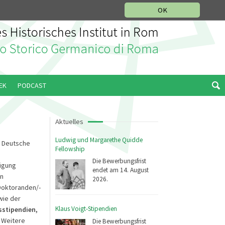
IKGESCHICHTLICHE ABTEILUNG
ITALIANO
ENGLISH
OK
EK
PODCAST
Aktuelles
Ludwig und Margarethe Quidde
 – Deutsche
Fellowship
Die Bewerbungsfrist
ügung
endet am 14. August
on
2026.
 Doktoranden/-
wie der
Klaus Voigt-Stipendien
stipendien,
. Weitere
Die Bewerbungsfrist