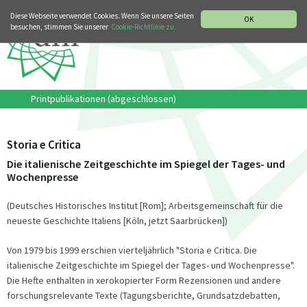
MUSIKGESCHICHTLICHE ABTEILUNG
ITALIANO
Diese Webseite verwendet Cookies. Wenn Sie unsere Seiten
OK
besuchen, stimmen Sie unserer
Cookie-Richtlinie zu.
Printpublikationen (abgeschlossen)
Storia e Critica
Die italienische Zeitgeschichte im Spiegel der Tages- und
Wochenpresse
(Deutsches Historisches Institut [Rom]; Arbeitsgemeinschaft für die
neueste Geschichte Italiens [Köln, jetzt Saarbrücken])
Von 1979 bis 1999 erschien vierteljährlich "Storia e Critica. Die
italienische Zeitgeschichte im Spiegel der Tages- und Wochenpresse".
Die Hefte enthalten in xerokopierter Form Rezensionen und andere
forschungsrelevante Texte (Tagungsberichte, Grundsatzdebatten,