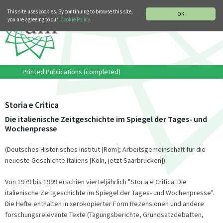
MUSIC HISTORY DEPARTMENT
DEUTSCH
ITALIANO
This site uses cookies. By continuing to browse this site,
OK
you are agreeing to our
Cookie Policy.
Printed Publications (completed)
Storia e Critica
Die italienische Zeitgeschichte im Spiegel der Tages- und
Wochenpresse
(Deutsches Historisches Institut [Rom]; Arbeitsgemeinschaft für die
neueste Geschichte Italiens [Köln, jetzt Saarbrücken])
Von 1979 bis 1999 erschien vierteljährlich "Storia e Critica. Die
italienische Zeitgeschichte im Spiegel der Tages- und Wochenpresse".
Die Hefte enthalten in xerokopierter Form Rezensionen und andere
forschungsrelevante Texte (Tagungsberichte, Grundsatzdebatten,