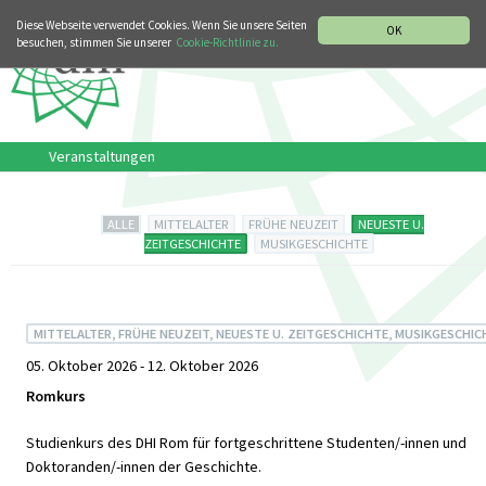
MUSIKGESCHICHTLICHE ABTEILUNG
ITALIANO
ENGLISH
Diese Webseite verwendet Cookies. Wenn Sie unsere Seiten
OK
besuchen, stimmen Sie unserer
Cookie-Richtlinie zu.
Veranstaltungen
ALLE
MITTELALTER
FRÜHE NEUZEIT
NEUESTE U.
ZEITGESCHICHTE
MUSIKGESCHICHTE
MITTELALTER, FRÜHE NEUZEIT, NEUESTE U. ZEITGESCHICHTE, MUSIKGESCHIC
05. Oktober 2026 - 12. Oktober 2026
Romkurs
Studienkurs des DHI Rom für fortgeschrittene Studenten/-innen und
Doktoranden/-innen der Geschichte.