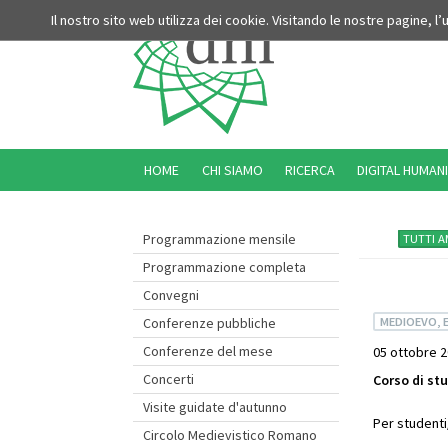
Il nostro sito web utilizza dei cookie. Visitando le nostre pagine, l
HOME
CHI SIAMO
RICERCA
DIGITAL HUMANI
Programmazione mensile
TUTTI A
Programmazione completa
Convegni
MEDIOEVO, 
Conferenze pubbliche
Conferenze del mese
05 ottobre 2
Concerti
Corso di st
Visite guidate d'autunno
Per studenti
Circolo Medievistico Romano