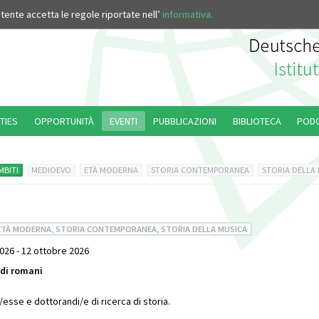
’utente accetta le regole riportate nell’
informativa.
TIES
OPPORTUNITÀ
EVENTI
PUBBLICAZIONI
BIBLIOTECA
POD
MBITI
MEDIOEVO
ETÀ MODERNA
STORIA CONTEMPORANEA
STORIA DELLA
ETÀ MODERNA, STORIA CONTEMPORANEA, STORIA DELLA MUSICA
026 - 12 ottobre 2026
udi romani
/esse e dottorandi/e di ricerca di storia.