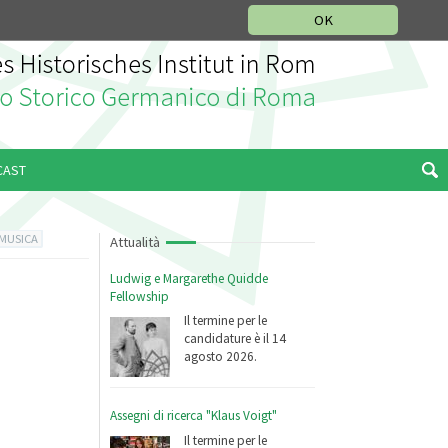
SEZIONE STORIA DELLA MUSICA
DEUTSCH
ENGLISH
OK
CAST
 MUSICA
Attualità
Ludwig e Margarethe Quidde
Fellowship
Il termine per le
candidature è il 14
agosto 2026.
Assegni di ricerca "Klaus Voigt"
Il termine per le