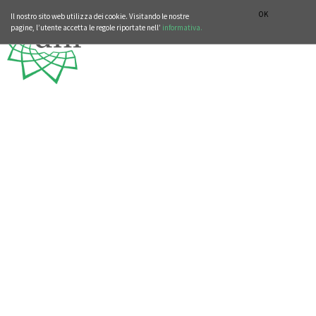
SEZIONE STORIA DELLA MUSICA
DEUTSCH
ENGLISH
OK
Il nostro sito web utilizza dei cookie. Visitando le nostre
pagine, l’utente accetta le regole riportate nell’
informativa.