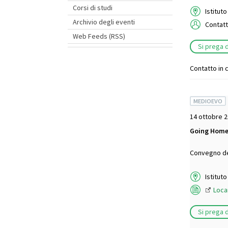
Corsi di studi
Istitut
Archivio degli eventi
Contat
Web Feeds (RSS)
Si prega d
Contatto in c
MEDIOEVO
14 ottobre 2
Going Home.
Convegno del
Istitut
Loca
Si prega 