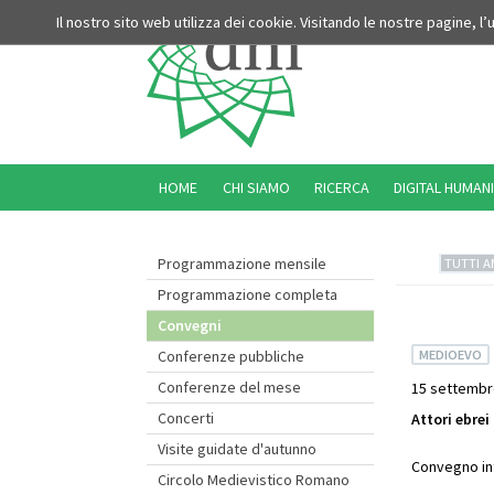
Il nostro sito web utilizza dei cookie. Visitando le nostre pagine, l
HOME
CHI SIAMO
RICERCA
DIGITAL HUMANI
Programmazione mensile
TUTTI A
Programmazione completa
Convegni
MEDIOEVO
Conferenze pubbliche
Conferenze del mese
15 settembr
Concerti
Attori ebrei
Visite guidate d'autunno
Convegno int
Circolo Medievistico Romano