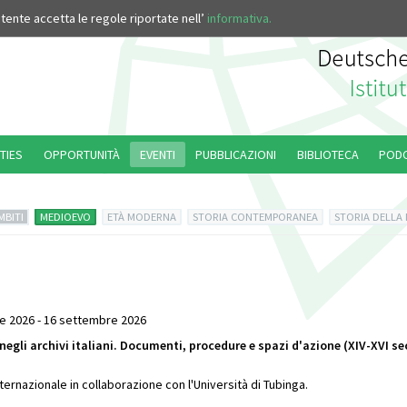
’utente accetta le regole riportate nell’
informativa.
TIES
OPPORTUNITÀ
EVENTI
PUBBLICAZIONI
BIBLIOTECA
POD
MBITI
MEDIOEVO
ETÀ MODERNA
STORIA CONTEMPORANEA
STORIA DELLA
e 2026 - 16 settembre 2026
 negli archivi italiani. Documenti, procedure e spazi d'azione (XIV-XVI se
ernazionale in collaborazione con l'Università di Tubinga.