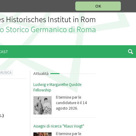
SEZIONE STORIA DELLA MUSICA
DEUTSCH
ENGLISH
OK
CAST
 MUSICA
Attualità
Ludwig e Margarethe Quidde
Fellowship
Il termine per le
candidature è il 14
agosto 2026.
c.)
Assegni di ricerca "Klaus Voigt"
Il termine per le