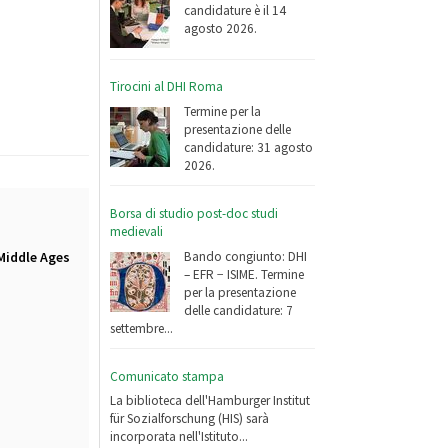
candidature è il 14
agosto 2026.
Tirocini al DHI Roma
Termine per la
presentazione delle
candidature: 31 agosto
2026.
Borsa di studio post-doc studi
medievali
Bando congiunto: DHI
Middle Ages
– EFR − ISIME. Termine
per la presentazione
delle candidature: 7
settembre...
Comunicato stampa
La biblioteca dell'Hamburger Institut
für Sozialforschung (HIS) sarà
incorporata nell'Istituto...