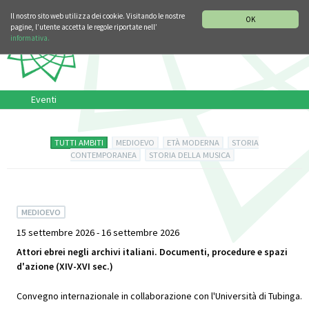
SEZIONE STORIA DELLA MUSICA
DEUTSCH
ENGLISH
Il nostro sito web utilizza dei cookie. Visitando le nostre
OK
pagine, l’utente accetta le regole riportate nell’
informativa.
Eventi
TUTTI AMBITI
MEDIOEVO
ETÀ MODERNA
STORIA
CONTEMPORANEA
STORIA DELLA MUSICA
MEDIOEVO
15 settembre 2026 - 16 settembre 2026
Attori ebrei negli archivi italiani. Documenti, procedure e spazi
d'azione (XIV-XVI sec.)
Convegno internazionale in collaborazione con l'Università di Tubinga.