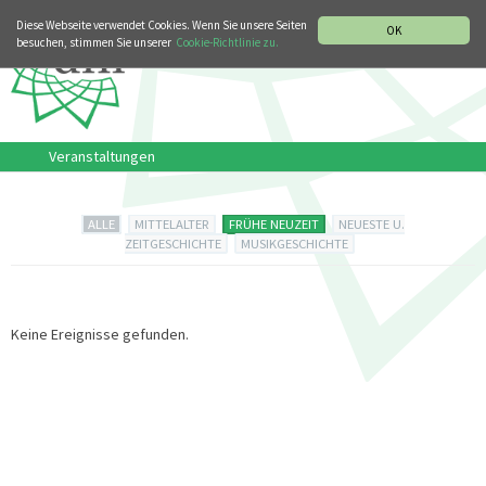
MUSIKGESCHICHTLICHE ABTEILUNG
ITALIANO
ENGLISH
Diese Webseite verwendet Cookies. Wenn Sie unsere Seiten
OK
besuchen, stimmen Sie unserer
Cookie-Richtlinie zu.
Veranstaltungen
ALLE
MITTELALTER
FRÜHE NEUZEIT
NEUESTE U.
ZEITGESCHICHTE
MUSIKGESCHICHTE
Keine Ereignisse gefunden.