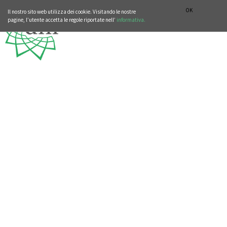
SEZIONE STORIA DELLA MUSICA
DEUTSCH
ENGLISH
OK
Il nostro sito web utilizza dei cookie. Visitando le nostre
pagine, l’utente accetta le regole riportate nell’
informativa.