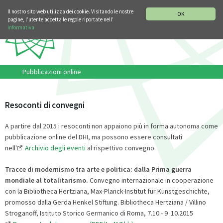
SEZIONE STORIA DELLA MUSICA
DEUTSCH
ENGLISH
Il nostro sito web utilizza dei cookie. Visitando le nostre
OK
pagine, l’utente accetta le regole riportate nell’
informativa.
Pubblicazioni online
Resoconti di convegni
A partire dal 2015 i resoconti non appaiono più in forma autonoma come
pubblicazione online del DHI, ma possono essere consultati
nell'
Archivio degli eventi
al rispettivo convegno.
Tracce di modernismo tra arte e politica: dalla Prima guerra
mondiale al totalitarismo.
Convegno internazionale in cooperazione
con la Bibliotheca Hertziana, Max-Planck-Institut für Kunstgeschichte,
promosso dalla Gerda Henkel Stiftung.
Bibliotheca Hertziana / Villino
Stroganoff, Istituto Storico Germanico di Roma, 7.10.- 9 .10.2015