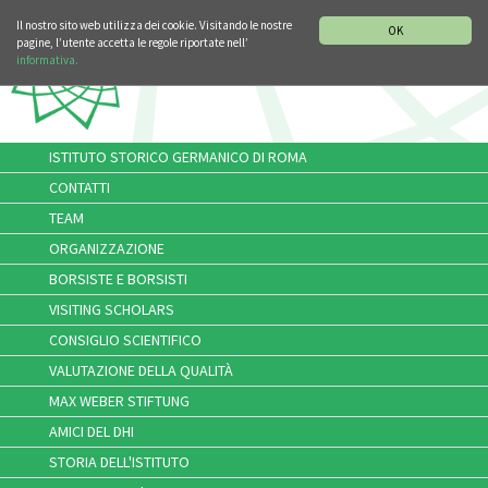
SEZIONE STORIA DELLA MUSICA
DEUTSCH
ENGLISH
Il nostro sito web utilizza dei cookie. Visitando le nostre
OK
pagine, l’utente accetta le regole riportate nell’
informativa.
ISTITUTO STORICO GERMANICO DI ROMA
CONTATTI
TEAM
ORGANIZZAZIONE
BORSISTE E BORSISTI
VISITING SCHOLARS
CONSIGLIO SCIENTIFICO
VALUTAZIONE DELLA QUALITÀ
MAX WEBER STIFTUNG
AMICI DEL DHI
STORIA DELL'ISTITUTO