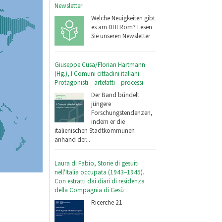
Newsletter
Welche Neuigkeiten gibt
es am DHI Rom? Lesen
Sie unseren Newsletter
Giuseppe Cusa/Florian Hartmann
(Hg.), I Comuni cittadini italiani.
Protagonisti – artefatti – processi
Der Band bündelt
jüngere
Forschungstendenzen,
indem er die
italienischen Stadtkommunen
anhand der...
Laura di Fabio, Storie di gesuiti
nell'Italia occupata (1943–1945).
Con estratti dai diari di residenza
della Compagnia di Gesù
Ricerche 21