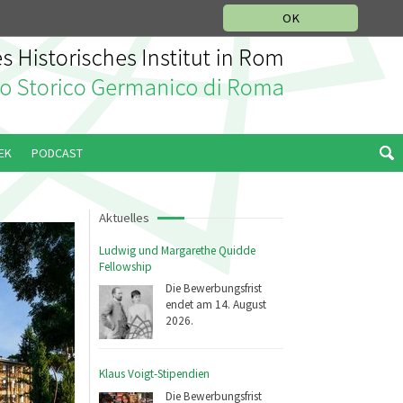
IKGESCHICHTLICHE ABTEILUNG
ITALIANO
ENGLISH
OK
EK
PODCAST
Aktuelles
Ludwig und Margarethe Quidde
Fellowship
Die Bewerbungsfrist
endet am 14. August
2026.
Klaus Voigt-Stipendien
Die Bewerbungsfrist