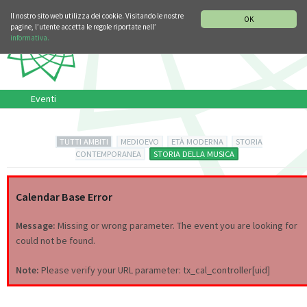
SEZIONE STORIA DELLA MUSICA
DEUTSCH
ENGLISH
Il nostro sito web utilizza dei cookie. Visitando le nostre
OK
pagine, l’utente accetta le regole riportate nell’
informativa.
Eventi
TUTTI AMBITI
MEDIOEVO
ETÀ MODERNA
STORIA
CONTEMPORANEA
STORIA DELLA MUSICA
Calendar Base Error
Message:
Missing or wrong parameter. The event you are looking for
could not be found.
Note:
Please verify your URL parameter: tx_cal_controller[uid]