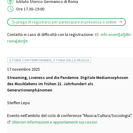
Istituto Storico Germanico di Roma
Ore 17.30–19.00
Si prega di registrarsi per partecipare in presenza o online
Contatto in caso di difficoltà con la registrazione:
info-event[at]dhi-
roma[dot]it
.
STORIA CONTEMPORANEA, STORIA DELLA MUSICA
17 novembre 2025
Streaming, Liveness und die Pandemie. Digitale Mediamorphosen
des Musiklebens im frühen 21. Jahrhundert als
Generationenphänomen
Steffen Lepa
Evento nell'ambito del ciclo di conferenze "Musica/Cultura/Sociologia".
Ulteriori informazioni e appuntamenti successivi