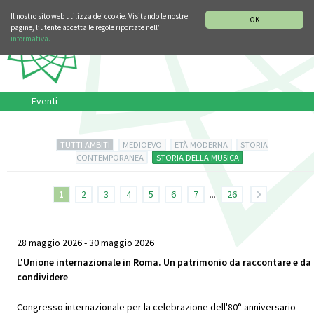
SEZIONE STORIA DELLA MUSICA
DEUTSCH
ENGLISH
Il nostro sito web utilizza dei cookie. Visitando le nostre
OK
pagine, l’utente accetta le regole riportate nell’
informativa.
Eventi
TUTTI AMBITI
MEDIOEVO
ETÀ MODERNA
STORIA
CONTEMPORANEA
STORIA DELLA MUSICA
1
2
3
4
5
6
7
...
26
28 maggio 2026 - 30 maggio 2026
L'Unione internazionale in Roma. Un patrimonio da raccontare e da
condividere
Congresso internazionale per la celebrazione dell'80° anniversario