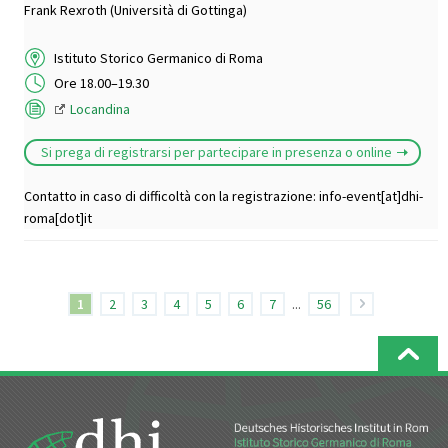
Frank Rexroth (Università di Gottinga)
Istituto Storico Germanico di Roma
Ore 18.00–19.30
Locandina
Si prega di registrarsi per partecipare in presenza o online
Contatto in caso di difficoltà con la registrazione: info-event[at]dhi-
roma[dot]it
1
2
3
4
5
6
7
...
56