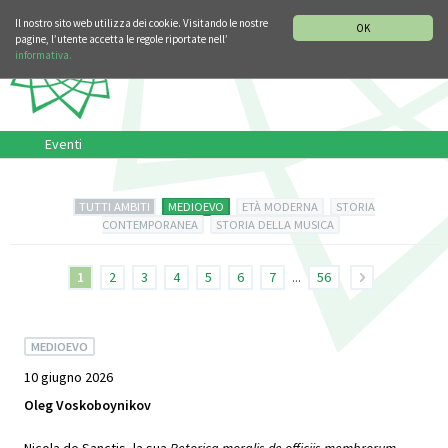
SEZIONE STORIA DELLA MUSICA
DEUTSCH
ENGLISH
Il nostro sito web utilizza dei cookie. Visitando le nostre
OK
pagine, l’utente accetta le regole riportate nell’
informativa.
Eventi
TUTTI AMBITI
MEDIOEVO
ETÀ MODERNA
STORIA
CONTEMPORANEA
STORIA DELLA MUSICA
1
2
3
4
5
6
7
...
56
MEDIOEVO
10 giugno 2026
Oleg Voskoboynikov
Nicola de Sanctis, la sua
Retorica moralis de officiis membrorum