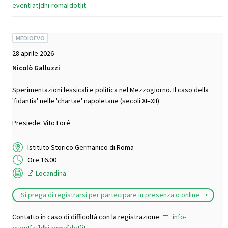
event[at]dhi-roma[dot]it
.
MEDIOEVO
28 aprile 2026
Nicolò Galluzzi
Sperimentazioni lessicali e politica nel Mezzogiorno. Il caso della
'fidantia' nelle 'chartae' napoletane (secoli XI–XII)
Presiede: Vito Loré
Istituto Storico Germanico di Roma
Ore 16.00
Locandina
Si prega di registrarsi per partecipare in presenza o online
Contatto in caso di difficoltà con la registrazione:
info-
event[at]dhi-roma[dot]it
.