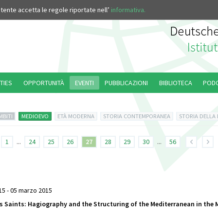
’utente accetta le regole riportate nell’
informativa.
TIES
OPPORTUNITÀ
EVENTI
PUBBLICAZIONI
BIBLIOTECA
POD
MBITI
MEDIOEVO
ETÀ MODERNA
STORIA CONTEMPORANEA
STORIA DELLA
1
...
24
25
26
27
28
29
30
...
56
5 - 05 marzo 2015
ts Saints: Hagiography and the Structuring of the Mediterranean in the 