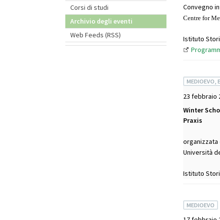
Convegno int
Corsi di studi
Centre for Me
Archivio degli eventi
Web Feeds (RSS)
Istituto Sto
Program
MEDIOEVO, 
23 febbraio 
Winter Scho
Praxis
organizzata 
Università de
Istituto Sto
MEDIOEVO
17 febbraio 