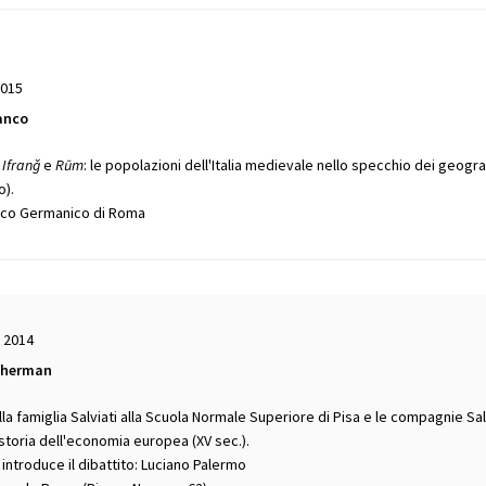
2015
anco
,
Ifranǧ
e
Rūm
: le popolazioni dell'Italia medievale nello specchio dei geogr
o).
rico Germanico di Roma
 2014
cherman
lla famiglia Salviati alla Scuola Normale Superiore di Pisa e le compagnie Salv
 storia dell'economia europea (XV sec.).
introduce il dibattito: Luciano Palermo