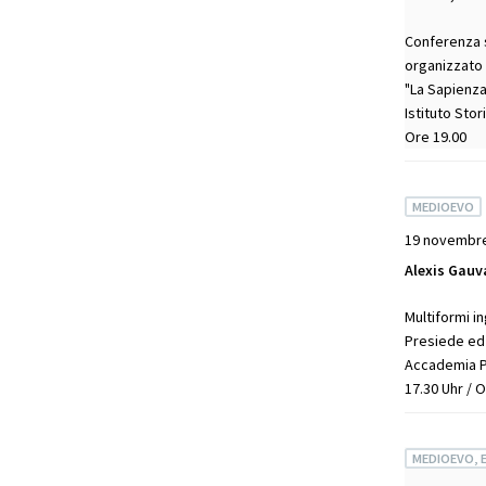
Conferenza s
organizzato 
"La Sapienza
Istituto Sto
Ore 19.00
MEDIOEVO
19 novembr
Alexis Gauv
Multiformi i
Presiede ed i
Accademia Po
17.30 Uhr / 
MEDIOEVO, 