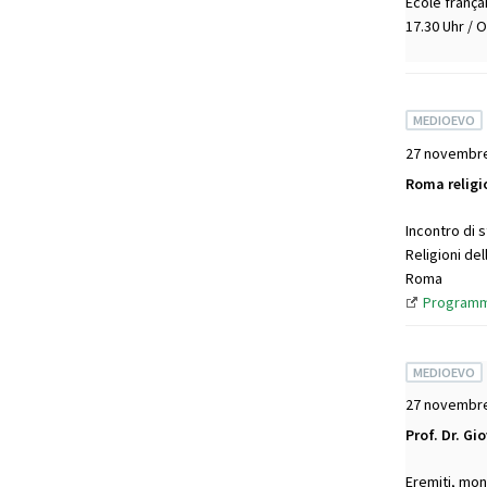
École frança
17.30 Uhr / 
MEDIOEVO
27 novembre
Roma religio
Incontro di s
Religioni del
Roma
Program
MEDIOEVO
27 novembr
Prof. Dr. Gi
Eremiti, mona