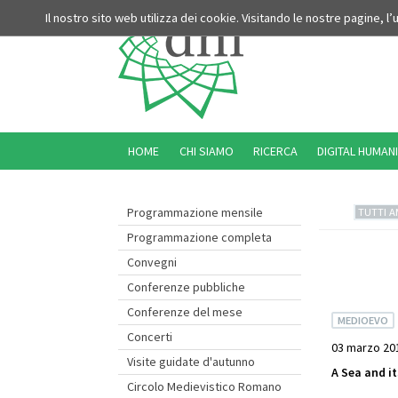
Il nostro sito web utilizza dei cookie. Visitando le nostre pagine, l
HOME
CHI SIAMO
RICERCA
DIGITAL HUMANI
Programmazione mensile
TUTTI A
Programmazione completa
Convegni
Conferenze pubbliche
Conferenze del mese
MEDIOEVO
Concerti
03 marzo 201
Visite guidate d'autunno
A Sea and i
Circolo Medievistico Romano