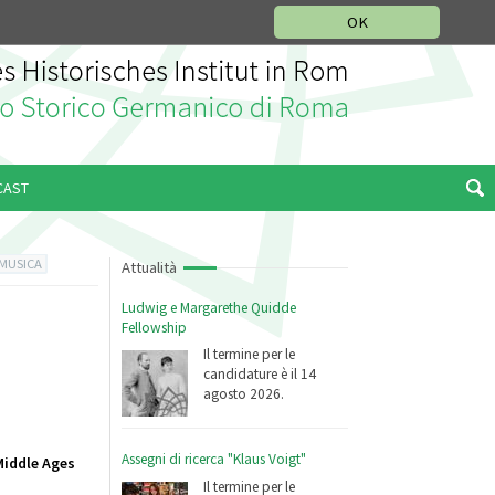
SEZIONE STORIA DELLA MUSICA
DEUTSCH
ENGLISH
OK
CAST
 MUSICA
Attualità
Ludwig e Margarethe Quidde
Fellowship
Il termine per le
candidature è il 14
agosto 2026.
Assegni di ricerca "Klaus Voigt"
Middle Ages
Il termine per le