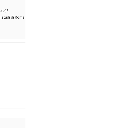
XVI)",
i studi di Roma