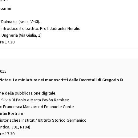
ioanni
a Dalmazia (secc. V
XI).
–
ntroduce il dibattito: Prof. Jadranka Neralic
Ungheria (Via Giulia, 1)
Ore 17.30
2015
ictae. Le miniature nei manoscritti delle Decretali di Gregorio IX
e della pubblicazione digitale.
 Silvia Di Paolo e Marta Pavón Ramírez
o: Francesca Manzari ed Emanuele Conte
rtin Bertram
storisches Institut / Istituto Storico Germanico
Antica, 391, R104)
Ore 17.30