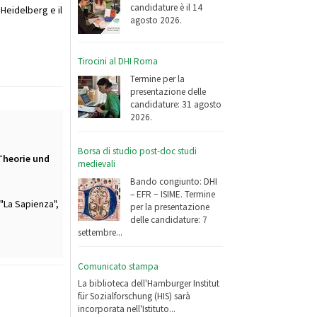
candidature è il 14
Heidelberg e il
agosto 2026.
Tirocini al DHI Roma
Termine per la
presentazione delle
candidature: 31 agosto
2026.
Borsa di studio post-doc studi
 Theorie und
medievali
Bando congiunto: DHI
– EFR − ISIME. Termine
"La Sapienza",
per la presentazione
delle candidature: 7
settembre...
Comunicato stampa
La biblioteca dell'Hamburger Institut
für Sozialforschung (HIS) sarà
incorporata nell'Istituto...