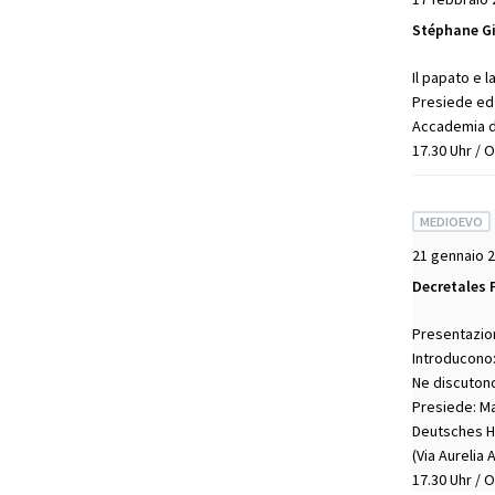
Stéphane G
Il papato e l
Presiede ed i
Accademia d'
17.30 Uhr / 
MEDIOEVO
21 gennaio 
Decretales P
Presentazion
Introducono:
Ne discuton
Presiede: Ma
Deutsches Hi
(Via Aurelia 
17.30 Uhr / 