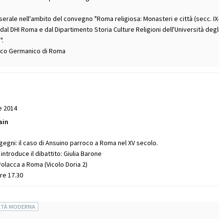
erale nell'ambito del convegno "Roma religiosa: Monasteri e città (secc. IX-
dal DHI Roma e dal Dipartimento Storia Culture Religioni dell'Università degl
".
rico Germanico di Roma
e 2014
ain
ngegni: il caso di Ansuino parroco a Roma nel XV secolo.
ntroduce il dibattito: Giulia Barone
lacca a Roma (Vicolo Doria 2)
Ore 17.30
ETÀ MODERNA