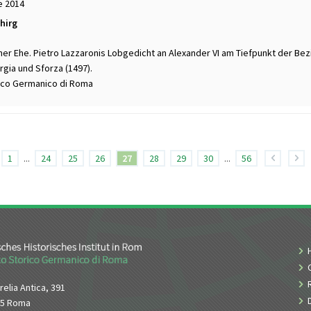
e 2014
hirg
er Ehe. Pietro Lazzaronis Lobgedicht an Alexander VI am Tiefpunkt der Be
gia und Sforza (1497).
rico Germanico di Roma
1
...
24
25
26
27
28
29
30
...
56
relia Antica, 391
65 Roma