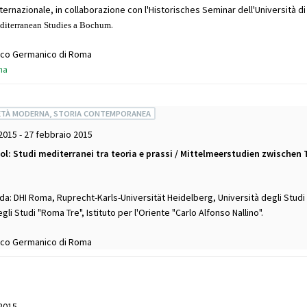
ernazionale, in collaborazione con l'Historisches Seminar dell'Università di 
.
diterranean Studies a Bochum
rico Germanico di Roma
ma
ETÀ MODERNA, STORIA CONTEMPORANEA
2015 - 27 febbraio 2015
ol: Studi mediterranei tra teoria e prassi / Mittelmeerstudien zwischen
da: DHI Roma, Ruprecht-Karls-Universität Heidelberg, Università degli Studi 
gli Studi "Roma Tre", Istituto per l'Oriente "Carlo Alfonso Nallino".
rico Germanico di Roma
2015