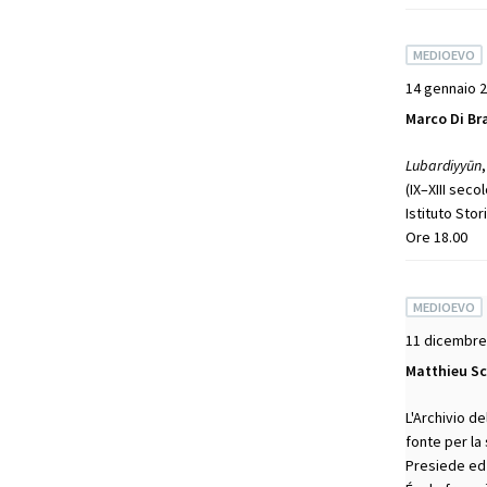
MEDIOEVO
14 gennaio 
Marco Di Br
Lubardiyyūn
(IX–XIII secol
Istituto Sto
Ore 18.00
MEDIOEVO
11 dicembre
Matthieu S
L'Archivio de
fonte per la
Presiede ed 