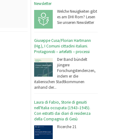
Newsletter
Welche Neuigkeiten gibt
es am DHI Rom? Lesen
Sie unseren Newsletter
Giuseppe Cusa/Florian Hartmann
(Hg.), I Comuni cittadini italiani.
Protagonisti – artefatti – processi
Der Band bündelt
jüngere
Forschungstendenzen,
indem er die
italienischen Stadtkommunen
anhand der...
Laura di Fabio, Storie di gesuiti
nell'Italia occupata (1943–1945).
Con estratti dai diari di residenza
della Compagnia di Gesù
Ricerche 21