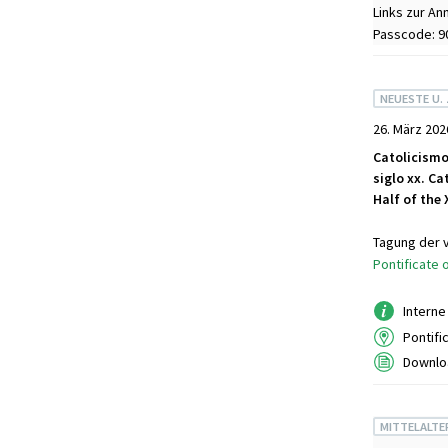
Links zur An
Passcode: 9
NEUESTE U.
26. März 202
Catolicismo
siglo xx. C
Half of the
Tagung der 
Pontificate o
Interne
Pontifi
Downl
MITTELALTE