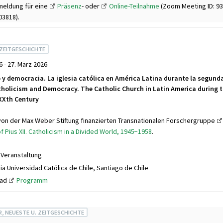
meldung für eine
Präsenz
- oder
Online-Teilnahme
(Zoom Meeting ID: 93
03818).
 ZEITGESCHICHTE
6 - 27. März 2026
 y democracia. La iglesia católica en América Latina durante la segund
atholicism and Democracy. The Catholic Church in Latin America during 
 XXth Century
von der Max Weber Stiftung finanzierten Transnationalen Forschergruppe
f Pius XII. Catholicism in a Divided World, 1945−1958
.
 Veranstaltung
cia Universidad Católica de Chile, Santiago de Chile
oad
Programm
R, NEUESTE U. ZEITGESCHICHTE