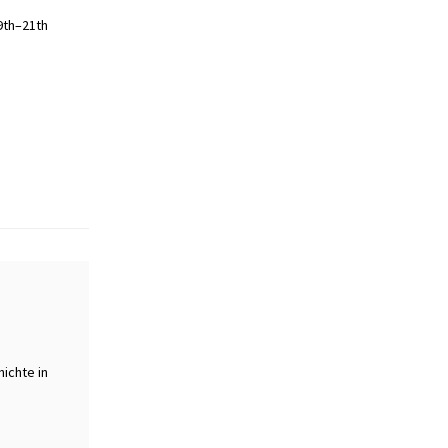
9th–21th
s
ichte in