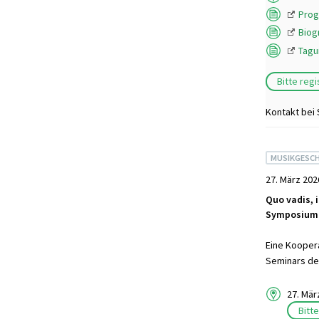
Prog
Biog
Tagu
Bitte reg
Kontakt bei
MUSIKGESCH
27. März 202
Quo vadis, 
Symposium z
Eine Koopera
Seminars der
27. Mär
Bitt