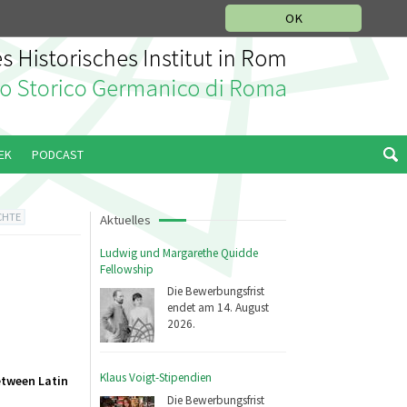
IKGESCHICHTLICHE ABTEILUNG
ITALIANO
ENGLISH
OK
EK
PODCAST
CHTE
Aktuelles
Ludwig und Margarethe Quidde
Fellowship
Die Bewerbungsfrist
endet am 14. August
2026.
Klaus Voigt-Stipendien
etween Latin
Die Bewerbungsfrist