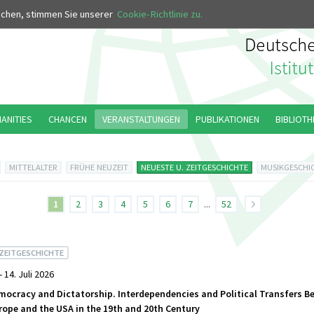
MUS
uchen, stimmen Sie unserer
Cookie-Richtlinie zu.
MANITIES
CHANCEN
VERANSTALTUNGEN
PUBLIKATIONEN
BIBLIOTH
MITTELALTER
FRÜHE NEUZEIT
NEUESTE U. ZEITGESCHICHTE
MUSIKGESCHI
1
2
3
4
5
6
7
...
52
 ZEITGESCHICHTE
- 14. Juli 2026
ocracy and Dictatorship. Interdependencies and Political Transfers B
rope and the USA in the 19th and 20th Century