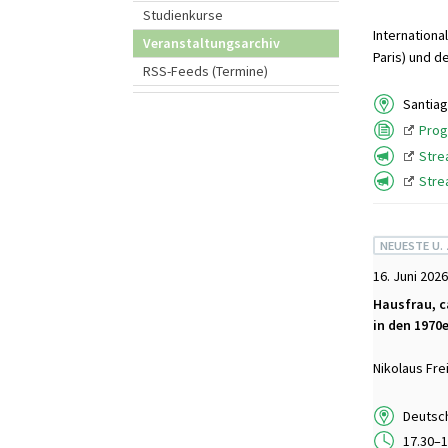
Studienkurse
Internationa
Veranstaltungsarchiv
Paris) und d
RSS-Feeds (Termine)
Santiag
Pro
Stre
Stre
NEUESTE U.
16. Juni 2026
Hausfrau, c
in den 1970
Nikolaus Fre
Deutsch
17.30–1