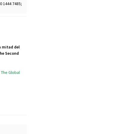
0 1444 7485;
a mitad del
the Second
The Global