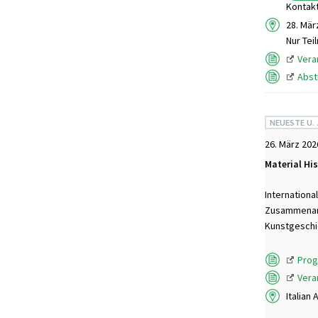
Kontakt
28. Mär
Nur Tei
Vera
Abst
NEUESTE U.
26. März 202
Material His
Internationa
Zusammenarbe
Kunstgeschic
Pro
Vera
Italian