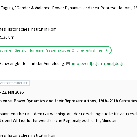
 Tagung "Gender & Violence. Power Dynamics and their Representations, 1
es Historisches Institut in Rom
9.30 Uhr
istrieren Sie sich für eine Präsenz- oder Online-Teilnahme
 Schwierigkeiten mit der Anmeldung:
info-event[at]dhi-roma[dot]it
.
 ZEITGESCHICHTE
- 22. Mai 2026
olence. Power Dynamics and their Representations, 19th–21th Centurie
sammenarbeit mit dem GHI Washington, der Forschungsstelle für Zeitgesch
dem LWL-Institut für westfälische Regionalgeschichte, Münster.
es Historisches Institut in Rom