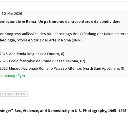
- 30. Mai 2026
ternazionale in Roma. Un patrimonio da raccontare e da condividere
ler Kongress anlässlich des 80. Jahrestags der Gründung der Unione interna
rcheologia, Storia e Storia dell'Arte in Roma (UNIR)
 2026: Academia Belgica (via Omero, 8)
 2026: École française de Rome (Piazza Navona, 62)
 2026: Museo Nazionale Romano Palazzo Altemps (via di Sant'Apollinare, 8)
nstaltungsflyer
 ZEITGESCHICHTE
winger". Sex, Violence, and Domesticity in U.S. Photography, 1965–1995