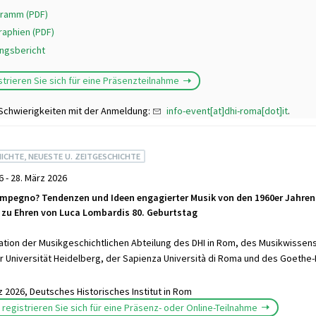
ramm (PDF)
raphien (PDF)
ngsbericht
istrieren Sie sich für eine Präsenzteilnahme
 Schwierigkeiten mit der Anmeldung:
info-event[at]dhi-roma[dot]it
.
ICHTE, NEUESTE U. ZEITGESCHICHTE
6 - 28. März 2026
impegno? Tendenzen und Ideen engagierter Musik von den 1960er Jahren 
u Ehren von Luca Lombardis 80. Geburtstag
tion der Musikgeschichtlichen Abteilung des DHI in Rom, des Musikwissens
 Universität Heidelberg, der Sapienza Università di Roma und des Goethe-I
z 2026, Deutsches Historisches Institut in Rom
e registrieren Sie sich für eine Präsenz- oder Online-Teilnahme