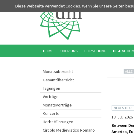
Diese Webseite verwendet Cookies. Wenn Sie unsere Seiten bes
HOME
ÜBER UNS
FORSCHUNG
DIGITAL HU
Monatsübersicht
ALLE
Gesamtübersicht
Tagungen
Vorträge
Monatsvorträge
NEUESTE U.
Konzerte
13. Juli 2026 
Herbstführungen
Between Dem
Circolo Medievistico Romano
America, Eu