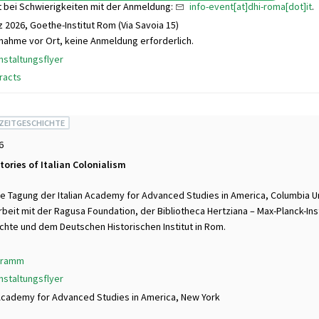
 bei Schwierigkeiten mit der Anmeldung:
info-event[at]dhi-roma[dot]it
.
z 2026, Goethe-Institut Rom (Via Savoia 15)
lnahme vor Ort, keine Anmeldung erforderlich.
nstaltungsflyer
racts
 ZEITGESCHICHTE
6
tories of Italian Colonialism
le Tagung der Italian Academy for Advanced Studies in America, Columbia Un
it mit der Ragusa Foundation, der Bibliotheca Hertziana – Max-Planck-Inst
hte und dem Deutschen Historischen Institut in Rom.
gramm
nstaltungsflyer
 Academy for Advanced Studies in America, New York