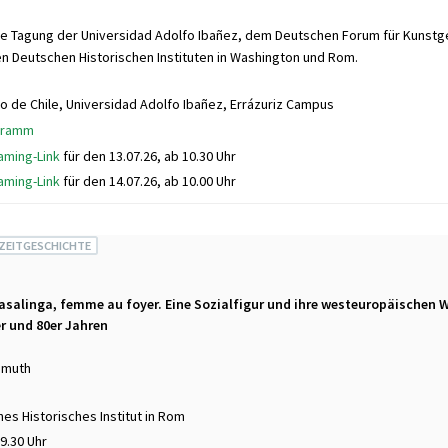
le Tagung der Universidad Adolfo Ibañez, dem Deutschen Forum für Kunstg
en Deutschen Historischen Instituten in Washington und Rom.
o de Chile, Universidad Adolfo Ibañez, Errázuriz Campus
gramm
aming-Link
für den 13.07.26, ab 10.30 Uhr
aming-Link
für den 14.07.26, ab 10.00 Uhr
 ZEITGESCHICHTE
asalinga, femme au foyer. Eine Sozialfigur und ihre westeuropäischen W
er und 80er Jahren
imuth
es Historisches Institut in Rom
9.30 Uhr