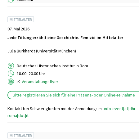
MITTELALTER
07. Mai 2026
Jede Tötung erzählt eine Geschichte. Femizid im Mittelalter
Julia Burkhardt (Universität München)
Deutsches Historisches Institut in Rom
18.00–20.00 Uhr
Veranstaltungsflyer
Bitte registrieren Sie sich für eine Präsenz- oder Online-Teilnahme
Kontakt bei Schwierigkeiten mit der Anmeldung:
info-event[at]dhi-
roma[dot]it
.
MITTELALTER