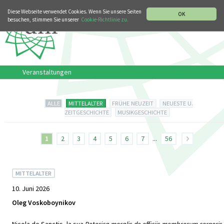
MUSIKGESCHICHTLICHE ABTEILUNG
ITALIANO
ENGLISH
Diese Webseite verwendet Cookies. Wenn Sie unsere Seiten
OK
besuchen, stimmen Sie unserer
Cookie-Richtlinie zu.
Veranstaltungen
ALLE
MITTELALTER
FRÜHE NEUZEIT
NEUESTE U.
ZEITGESCHICHTE
MUSIKGESCHICHTE
1
2
3
4
5
6
7
...
56
MITTELALTER
10. Juni 2026
Oleg Voskoboynikov
Nicola de Sanctis, la sua
Retorica moralis de officiis membrorum corporis