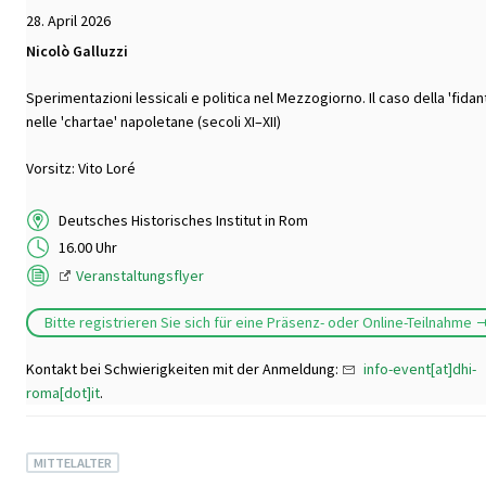
28. April 2026
Nicolò Galluzzi
Sperimentazioni lessicali e politica nel Mezzogiorno. Il caso della 'fidant
nelle 'chartae' napoletane (secoli XI–XII)
Vorsitz: Vito Loré
Deutsches Historisches Institut in Rom
16.00 Uhr
Veranstaltungsflyer
Bitte registrieren Sie sich für eine Präsenz- oder Online-Teilnahme
Kontakt bei Schwierigkeiten mit der Anmeldung:
info-event[at]dhi-
roma[dot]it
.
MITTELALTER