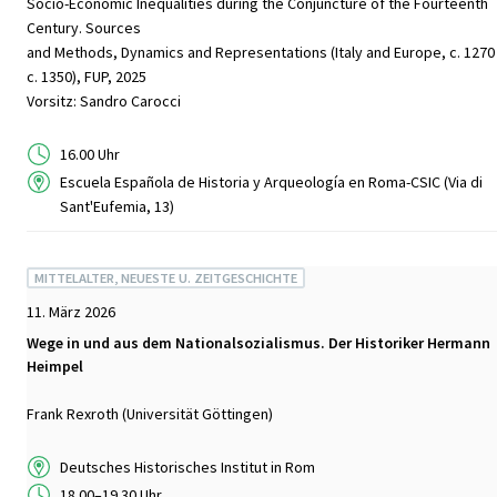
Socio-Economic Inequalities during the Conjuncture of the Fourteenth
Century. Sources
and Methods, Dynamics and Representations (Italy and Europe, c. 1270
c. 1350), FUP, 2025
Vorsitz: Sandro Carocci
16.00 Uhr
Escuela Española de Historia y Arqueología en Roma-CSIC (Via di
Sant'Eufemia, 13)
MITTELALTER, NEUESTE U. ZEITGESCHICHTE
11. März 2026
Wege in und aus dem Nationalsozialismus. Der Historiker Hermann
Heimpel
Frank Rexroth (Universität Göttingen)
Deutsches Historisches Institut in Rom
18.00–19.30 Uhr