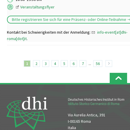
Veranstaltungsflyer
Bitte registrieren Sie sich für eine Präsenz- oder Online-Teilnahme
Kontakt bei Schwierigkeiten mit der Anmeldung:
info-event[at]dhi-
roma[dot]it
.
1
2
3
4
5
6
7
...
56
Via Aurelia Antica, 391
I-00165 Roma
Italia