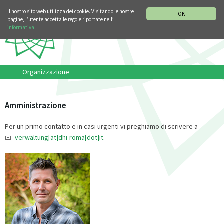
SEZIONE STORIA DELLA MUSICA
DEUTSCH
ENGLISH
Il nostro sito web utilizza dei cookie. Visitando le nostre
OK
pagine, l’utente accetta le regole riportate nell’
informativa.
Organizzazione
Amministrazione
Per un primo contatto e in casi urgenti vi preghiamo di scrivere a
verwaltung[at]dhi-roma[dot]it
.