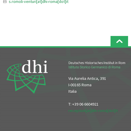
s.romoli-venturi[at]dhi-roma[dot]it
Via Aurelia Antica, 391
I-00165 Roma
Italia
T: +39 06 6604921
reception[at]dhi-roma[dot]it