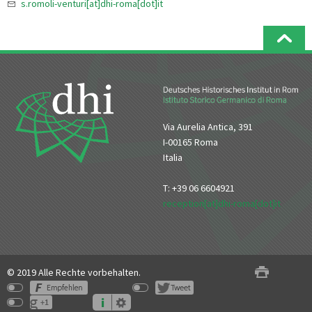
s.romoli-venturi[at]dhi-roma[dot]it
Via Aurelia Antica, 391
I-00165 Roma
Italia
T: +39 06 6604921
reception[at]dhi-roma[dot]it
© 2019 Alle Rechte vorbehalten.