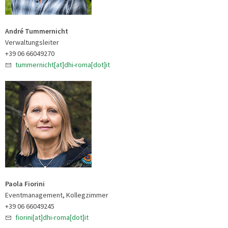
André Tummernicht
Verwaltungsleiter
+39 06 66049270
tummernicht[at]dhi-roma[dot]it
Paola Fiorini
Eventmanagement, Kollegzimmer
+39 06 66049245
fiorini[at]dhi-roma[dot]it