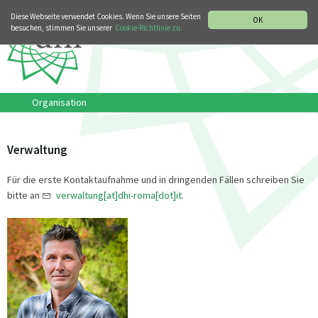
MUSIKGESCHICHTLICHE ABTEILUNG
ITALIANO
ENGLISH
Diese Webseite verwendet Cookies. Wenn Sie unsere Seiten
OK
besuchen, stimmen Sie unserer
Cookie-Richtlinie zu.
Organisation
Verwaltung
Für die erste Kontaktaufnahme und in dringenden Fällen schreiben Sie
bitte an
verwaltung[at]dhi-roma[dot]it
.