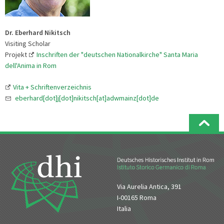
Dr. Eberhard Nikitsch
Visiting Scholar
Projekt
Inschriften der "deutschen Nationalkirche" Santa Maria
dell'Anima in Rom
Vita + Schriftenverzeichnis
eberhard[dot]j[dot]nikitsch[at]adwmainz[dot]de
Via Aurelia Antica, 391
I-00165 Roma
Italia