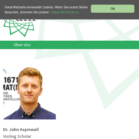
MUSIKGESCHICHTLICHE ABTEILUNG
ITALIANO
ENGLISH
Diese Webseite verwendet Cookies. Wenn Sie unsere Seiten
OK
besuchen, stimmen Sie unserer
Cookie-Richtlinie zu.
Über Uns
Dr. John Aspinwall
Visiting Scholar