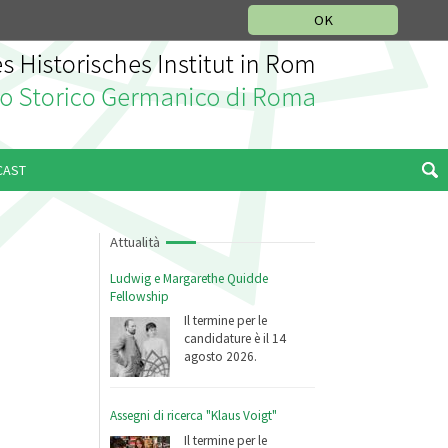
SEZIONE STORIA DELLA MUSICA
DEUTSCH
ENGLISH
OK
CAST
Attualità
Ludwig e Margarethe Quidde
Fellowship
Il termine per le
candidature è il 14
agosto 2026.
Assegni di ricerca "Klaus Voigt"
Il termine per le