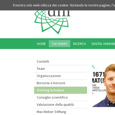
Il nostro sito web utilizza dei cookie. Visitando le nostre pagine, l
HOME
CHI SIAMO
RICERCA
DIGITAL HUMANI
Contatti
Team
Organizzazione
Borsiste e borsisti
Visiting Scholars
Consiglio scientifico
Valutazione della qualità
Max Weber Stiftung