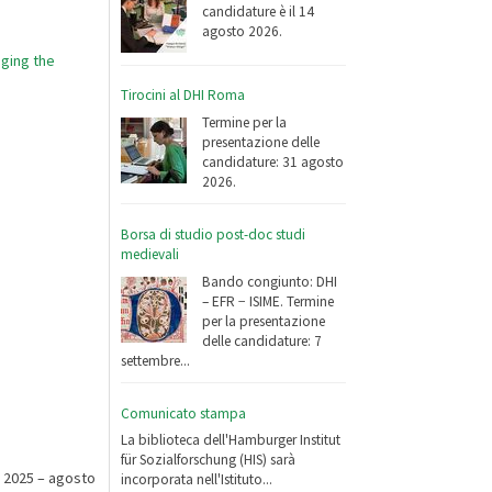
candidature è il 14
agosto 2026.
nging the
Tirocini al DHI Roma
Termine per la
presentazione delle
candidature: 31 agosto
2026.
Borsa di studio post-doc studi
medievali
Bando congiunto: DHI
– EFR − ISIME. Termine
per la presentazione
delle candidature: 7
settembre...
Comunicato stampa
La biblioteca dell'Hamburger Institut
für Sozialforschung (HIS) sarà
e 2025 – agosto
incorporata nell'Istituto...