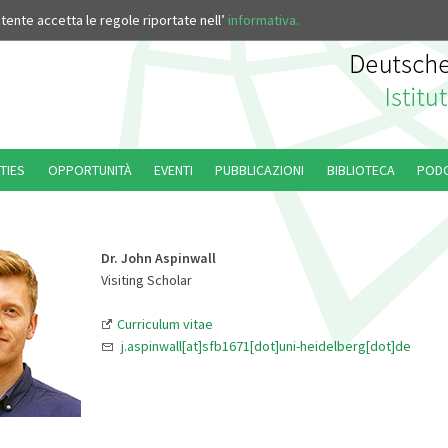
’utente accetta le regole riportate nell’
informativa.
TIES
OPPORTUNITÀ
EVENTI
PUBBLICAZIONI
BIBLIOTECA
POD
Dr. John Aspinwall
Visiting Scholar
Curriculum vitae
j.aspinwall[at]sfb1671[dot]uni-heidelberg[dot]de