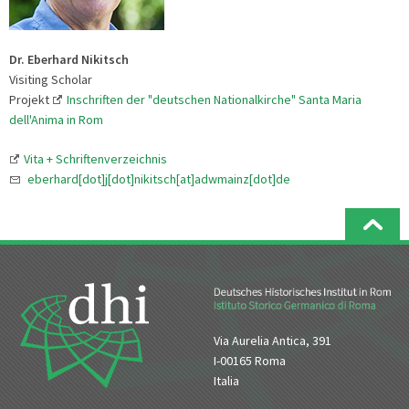
Dr. Eberhard Nikitsch
Visiting Scholar
Projekt
Inschriften der "deutschen Nationalkirche" Santa Maria
dell'Anima in Rom
Vita + Schriftenverzeichnis
eberhard[dot]j[dot]nikitsch[at]adwmainz[dot]de
Via Aurelia Antica, 391
I-00165 Roma
Italia