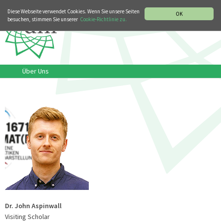
MUSIKGESCHICHTLICHE ABTEILUNG
ITALIANO
ENGLISH
Diese Webseite verwendet Cookies. Wenn Sie unsere Seiten
OK
besuchen, stimmen Sie unserer
Cookie-Richtlinie zu.
Über Uns
Dr. John Aspinwall
Visiting Scholar