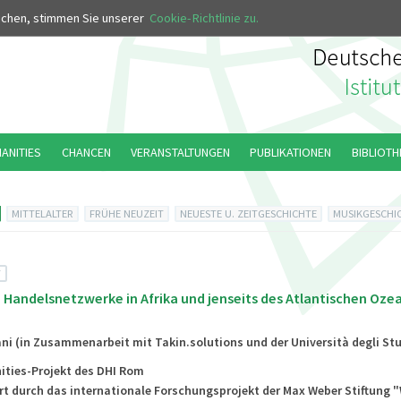
MUS
uchen, stimmen Sie unserer
Cookie-Richtlinie zu.
MANITIES
CHANCEN
VERANSTALTUNGEN
PUBLIKATIONEN
BIBLIOTH
MITTELALTER
FRÜHE NEUZEIT
NEUESTE U. ZEITGESCHICHTE
MUSIKGESCHI
T
Handelsnetzwerke in Afrika und jenseits des Atlantischen Ozea
ani (in Zusammenarbeit mit Takin.solutions und der Università degli St
ities-Projekt des DHI Rom
rt durch das internationale Forschungsprojekt der Max Weber Stiftung 