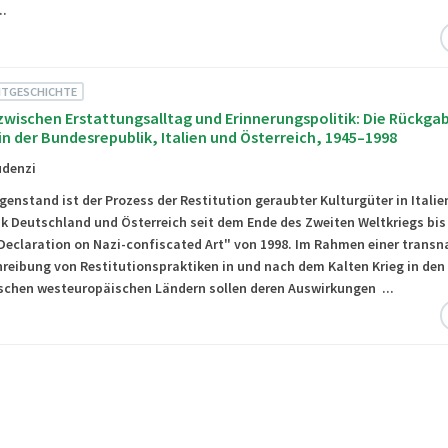
...
EITGESCHICHTE
zwischen Erstattungsalltag und Erinnerungspolitik: Die Rückga
in der Bundesrepublik, Italien und Österreich, 1945–1998
udenzi
nstand ist der Prozess der Restitution geraubter Kulturgüter in Italien
k Deutschland und Österreich seit dem Ende des Zweiten Weltkriegs bis
eclaration on Nazi-confiscated Art" von 1998. Im Rahmen einer transn
reibung von Restitutionspraktiken in und nach dem Kalten Krieg in den
schen westeuropäischen Ländern sollen deren Auswirkungen ...