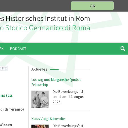
IKGESCHICHTLICHE ABTEILUNG
ITALIANO
ENGLISH
OK
EK
PODCAST
CHTE
Aktuelles
Ludwig und Margarethe Quidde
Fellowship
Die Bewerbungsfrist
ns (ca.
endet am 14. August
2026.
udi di Teramo)
Klaus Voigt-Stipendien
"Wissen
Die Bewerbungsfrist