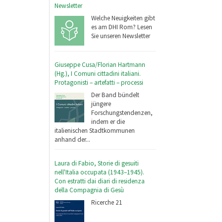
Newsletter
Welche Neuigkeiten gibt
es am DHI Rom? Lesen
Sie unseren Newsletter
Giuseppe Cusa/Florian Hartmann
(Hg.), I Comuni cittadini italiani.
Protagonisti – artefatti – processi
Der Band bündelt
jüngere
Forschungstendenzen,
indem er die
italienischen Stadtkommunen
anhand der...
Laura di Fabio, Storie di gesuiti
nell'Italia occupata (1943–1945).
Con estratti dai diari di residenza
della Compagnia di Gesù
Ricerche 21