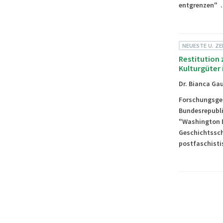
entgrenzen" 
NEUESTE U. Z
Restitution 
Kulturgüter 
Dr. Bianca Ga
Forschungsgege
Bundesrepubli
"Washington D
Geschichtssch
postfaschisti