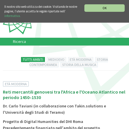
SEZIONE STORIA DELLA MUSICA
DEUTSCH
ENGLISH
Il nostro sito web utilizza dei cookie. Visitando le nostre
OK
pagine, l’utente accetta le regole riportate nell’
informativa.
Ricerca
TUTTI AMBITI
MEDIOEVO
ETÀ MODERNA
STORIA
CONTEMPORANEA
STORIA DELLA MUSICA
ETÀ MODERNA
Reti mercantili genovesi tra l'Africa e l'Oceano Atlantico nel
periodo 1450–1530
Dr. Carlo Taviani (in collaborazione con Takin.solutions e
l'Università degli Studi di Teramo)
Progetto di Digital Humanities del DHI Roma
Precedentemente finanziato nell'ambito del progetto