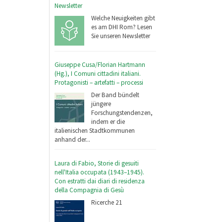
Newsletter
Welche Neuigkeiten gibt
es am DHI Rom? Lesen
Sie unseren Newsletter
Giuseppe Cusa/Florian Hartmann
(Hg.), I Comuni cittadini italiani.
Protagonisti – artefatti – processi
Der Band bündelt
jüngere
Forschungstendenzen,
indem er die
italienischen Stadtkommunen
anhand der...
Laura di Fabio, Storie di gesuiti
nell'Italia occupata (1943–1945).
Con estratti dai diari di residenza
della Compagnia di Gesù
Ricerche 21