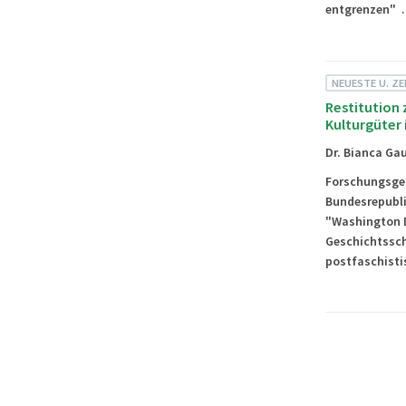
entgrenzen" 
NEUESTE U. Z
Restitution 
Kulturgüter 
Dr. Bianca Ga
Forschungsgege
Bundesrepubli
"Washington D
Geschichtssch
postfaschisti