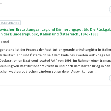
...
EITGESCHICHTE
zwischen Erstattungsalltag und Erinnerungspolitik: Die Rückga
in der Bundesrepublik, Italien und Österreich, 1945–1998
udenzi
nstand ist der Prozess der Restitution geraubter Kulturgüter in Italien
k Deutschland und Österreich seit dem Ende des Zweiten Weltkriegs bis
eclaration on Nazi-confiscated Art" von 1998. Im Rahmen einer transn
reibung von Restitutionspraktiken in und nach dem Kalten Krieg in den
schen westeuropäischen Ländern sollen deren Auswirkungen ...