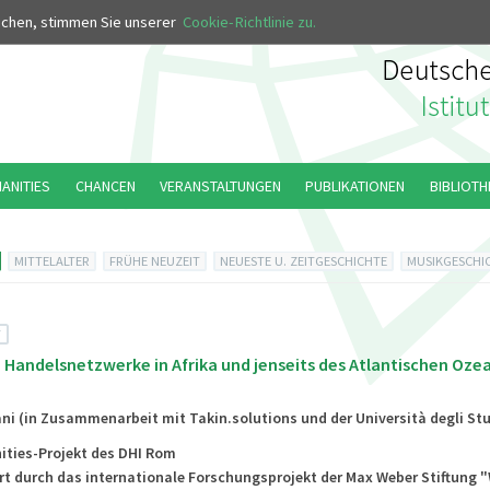
MUS
uchen, stimmen Sie unserer
Cookie-Richtlinie zu.
MANITIES
CHANCEN
VERANSTALTUNGEN
PUBLIKATIONEN
BIBLIOTH
MITTELALTER
FRÜHE NEUZEIT
NEUESTE U. ZEITGESCHICHTE
MUSIKGESCHI
T
Handelsnetzwerke in Afrika und jenseits des Atlantischen Ozea
ani (in Zusammenarbeit mit Takin.solutions und der Università degli St
ities-Projekt des DHI Rom
rt durch das internationale Forschungsprojekt der Max Weber Stiftung 