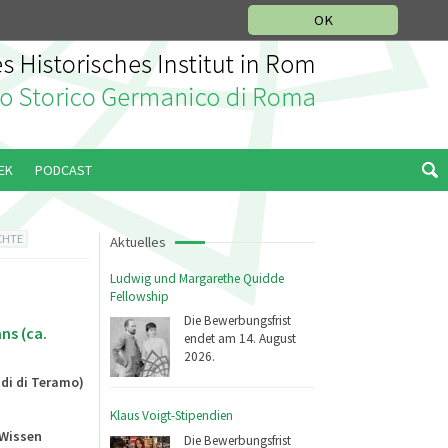
IKGESCHICHTLICHE ABTEILUNG
ITALIANO
ENGLISH
OK
EK
PODCAST
CHTE
Aktuelles
Ludwig und Margarethe Quidde
Fellowship
Die Bewerbungsfrist
ns (ca.
endet am 14. August
2026.
udi di Teramo)
Klaus Voigt-Stipendien
"Wissen
Die Bewerbungsfrist