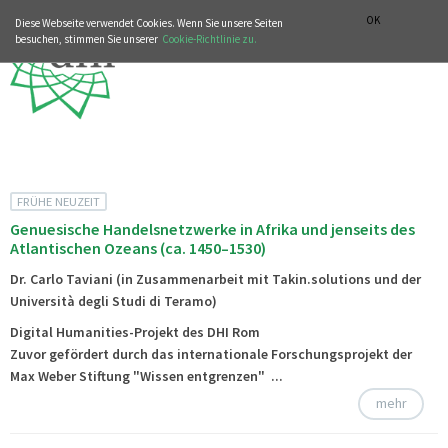
MUSIKGESCHICHTLICHE ABTEILUNG
ITALIANO
ENGLISH
OK
Diese Webseite verwendet Cookies. Wenn Sie unsere Seiten
besuchen, stimmen Sie unserer
Cookie-Richtlinie zu.
FRÜHE NEUZEIT
Genuesische Handelsnetzwerke in Afrika und jenseits des
Atlantischen Ozeans (ca. 1450–1530)
Dr. Carlo Taviani (in Zusammenarbeit mit Takin.solutions und der
Università degli Studi di Teramo)
Digital Humanities-Projekt des DHI Rom
Zuvor gefördert durch das internationale Forschungsprojekt der
Max Weber Stiftung "Wissen entgrenzen" ...
mehr